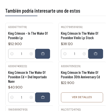
También podría interesarte uno de estos
633367791719
|
MLC1798591656
|
King Crimson - In The Wake Of
King Crimson In The Wake Of
Poseido Lp
Poseidon Vinilo Lp Stock
$52.900
$38.120
Cantidad
Cantidad
633367400222
|
633367050229
|
Agotado
King Crimson In The Wake Of
King Crimson In The Wake Of
Poseidon Cd + Dvd Importado
Poseidon 30th Anniversary Cd
Nuev
$22.900
$40.900
VER DETALLES
Cantidad
196588907913
|
MLC1577241742
|