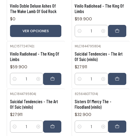
Vinilo Doble Deluxe Ashes Of
Vinilo Radiohead - The King Of
The Wake Lamb Of God Rock
Limbs
$0
$59.900
VER OPCIONES
Cantidad
MLC1577241742
|
MLC1844795804
|
Vinilo Radiohead - The King Of
Suicidal Tendencies - The Art
Limbs
Of Suic (vinilo)
$59.900
$27.911
Cantidad
Cantidad
MLC1844795804
|
825646077014
|
Suicidal Tendencies - The Art
Sisters Of Mercy The -
Of Suic (vinilo)
Floodland (vinilo)
$27.911
$32.900
Cantidad
Cantidad