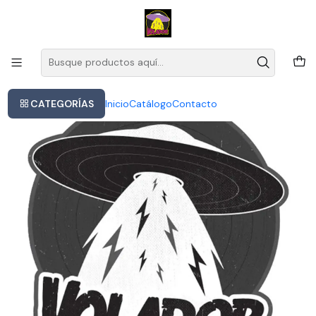
Este es el texto del slide
Leer más
Inicio
King Crimson - In The Wake Of Poseido (vinilo)
CATEGORÍAS
Inicio
Catálogo
Contacto