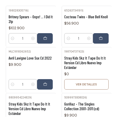
198028305716
|
652637341911
|
Britney Spears - Oops! ... I Did It
Cocteau Twins - Blue Bell Knoll
2lp
$56.900
$102.900
Cantidad
Cantidad
MLC1818362652
|
198704737923
|
Agotado
Avril Lavigne Love Sux Cd 2022
Stray Kids Skz It Tape Do It It
Version Cd Libro Nuevo Imp
$9.900
Estándar
$0
VER DETALLES
Cantidad
8809954224829
|
5099973008026
|
Agotado
Agotado
Stray Kids Skz It Tape Do It It
Gorillaz - The Singles
Version Cd Libro Nuevo Imp
Collection 2001-2011 (cd)
Estándar
$9.900