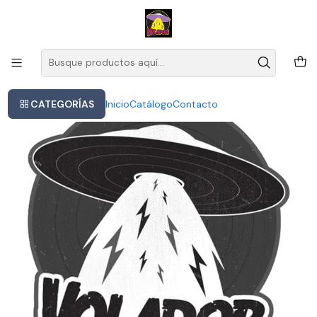
Este es el texto del slide
Leer más
Inicio
Kanye West - I Hate Being Bi-polar It S (cd)
CATEGORÍAS
Inicio
Catálogo
Contacto