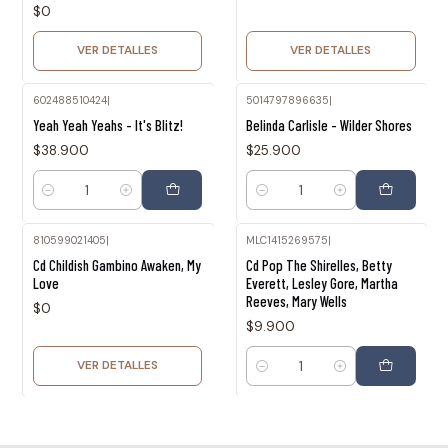
$0
VER DETALLES
VER DETALLES
602488510424
|
5014797896635
|
Yeah Yeah Yeahs - It's Blitz!
Belinda Carlisle - Wilder Shores
$38.900
$25.900
Cantidad
Cantidad
810599021405
|
MLC1415269575
|
Agotado
Cd Childish Gambino Awaken, My
Cd Pop The Shirelles, Betty
Love
Everett, Lesley Gore, Martha
Reeves, Mary Wells
$0
$9.900
VER DETALLES
Cantidad