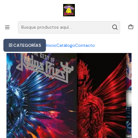
Este es el texto del slide
Leer más
Inicio
Judas Priest - Best Of Judas Priest
CATEGORÍAS
Inicio
Catálogo
Contacto