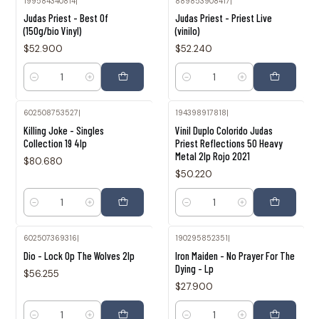
199584340814
|
889853908417
|
Judas Priest - Best Of
Judas Priest - Priest Live
(150g/bio Vinyl)
(vinilo)
$52.900
$52.240
Cantidad
Cantidad
602508753527
|
194398917818
|
Killing Joke - Singles
Vinil Duplo Colorido Judas
Collection 19 4lp
Priest Reflections 50 Heavy
Metal 2lp Rojo 2021
$80.680
$50.220
Cantidad
Cantidad
602507369316
|
190295852351
|
Dio - Lock Op The Wolves 2lp
Iron Maiden - No Prayer For The
Dying - Lp
$56.255
$27.900