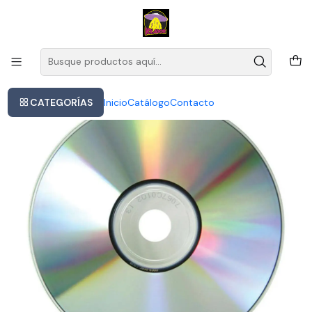
Este es el texto del slide
Leer más
Inicio
Jon & Vangelis - The Friends Of Mister Cairo
CATEGORÍAS
Inicio
Catálogo
Contacto