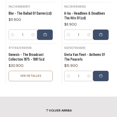
MLC1414083087
|
MLC1818104860
|
Blur - The Ballad Of Darren (cd)
A-ha - Headlines & Deadlines
The Hits Of (cd)
$11.900
$8.900
Cantidad
Cantidad
8717662596858
|
602567964438
|
Agotado
Genesis - The Broadcast
Greta Van Fleet - Anthems Of
Collection 1975 - 1981 5cd
The Peacefu
$30.900
$15.900
VER DETALLES
Cantidad
VOLVER ARRIBA