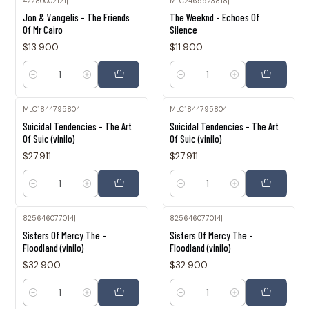
42280002121
|
MLC2465923818
|
Jon & Vangelis - The Friends
The Weeknd - Echoes Of
Of Mr Cairo
Silence
$13.900
$11.900
Cantidad
Cantidad
MLC1844795804
|
MLC1844795804
|
Suicidal Tendencies - The Art
Suicidal Tendencies - The Art
Of Suic (vinilo)
Of Suic (vinilo)
$27.911
$27.911
Cantidad
Cantidad
825646077014
|
825646077014
|
Sisters Of Mercy The -
Sisters Of Mercy The -
Floodland (vinilo)
Floodland (vinilo)
$32.900
$32.900
Cantidad
Cantidad