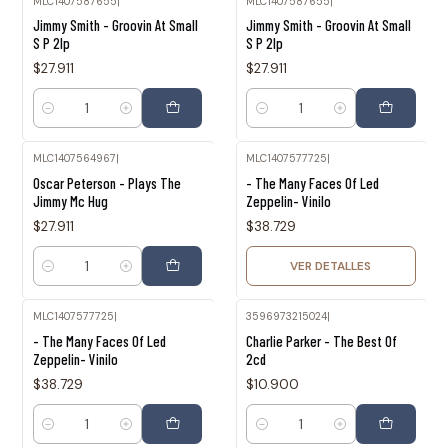
MLC1407587655
|
MLC1407587655
|
Jimmy Smith - Groovin At Small
Jimmy Smith - Groovin At Small
S P 2lp
S P 2lp
$27.911
$27.911
Cantidad
Cantidad
MLC1407564967
|
MLC1407577725
|
Agotado
Oscar Peterson - Plays The
- The Many Faces Of Led
Jimmy Mc Hug
Zeppelin- Vinilo
$27.911
$38.729
VER DETALLES
Cantidad
MLC1407577725
|
3596973215024
|
- The Many Faces Of Led
Charlie Parker - The Best Of
Zeppelin- Vinilo
2cd
$38.729
$10.900
Cantidad
Cantidad