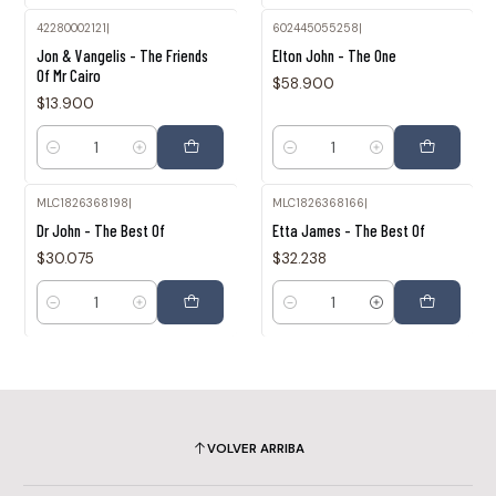
42280002121
|
602445055258
|
Jon & Vangelis - The Friends
Elton John - The One
Of Mr Cairo
$58.900
$13.900
Cantidad
Cantidad
MLC1826368198
|
MLC1826368166
|
Dr John - The Best Of
Etta James - The Best Of
$30.075
$32.238
Cantidad
Cantidad
VOLVER ARRIBA