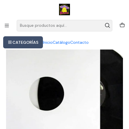
Este es el texto del slide
Leer más
Inicio
Jimmy Smith - The Sermon
CATEGORÍAS
Inicio
Catálogo
Contacto