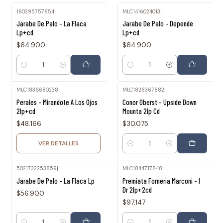
190295757854
|
MLC1416024013
|
Jarabe De Palo - La Flaca
Jarabe De Palo - Depende
Lp+cd
Lp+cd
$64.900
$64.900
Cantidad
Cantidad
MLC1836680238
|
MLC1826367882
|
Agotado
Perales - Mirandote A Los Ojos
Conor Oberst - Upside Down
2lp+cd
Mounta 2lp Cd
$48.166
$30.075
VER DETALLES
Cantidad
5021732253859
|
MLC1844717848
|
Jarabe De Palo - La Flaca Lp
Premiata Forneria Marconi - I
Dr 2lp+2cd
$56.900
$97.147