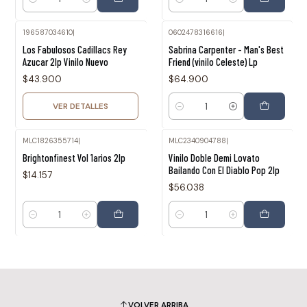
Cantidad
Cantidad
196587034610
|
0602478316616
|
Agotado
Los Fabulosos Cadillacs Rey
Sabrina Carpenter - Man's Best
Azucar 2lp Vinilo Nuevo
Friend (vinilo Celeste) Lp
$43.900
$64.900
VER DETALLES
Cantidad
MLC1826355714
|
MLC2340904788
|
Brightonfinest Vol 1arios 2lp
Vinilo Doble Demi Lovato
Bailando Con El Diablo Pop 2lp
$14.157
$56.038
Cantidad
Cantidad
VOLVER ARRIBA