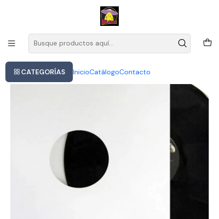
Este es el texto del slide
Leer más
Inicio
Jarabe De Palo De Vuelta Y Vuelta (lp + Cd) Vinilo Lp Es Imp
CATEGORÍAS
Inicio
Catálogo
Contacto