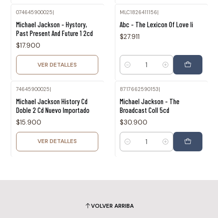
074645900025
|
MLC1826411156
|
Agotado
Michael Jackson - Hystory,
Abc - The Lexicon Of Love Ii
Past Present And Future 1 2cd
$27.911
$17.900
VER DETALLES
Cantidad
74645900025
|
8717662590153
|
Agotado
Michael Jackson History Cd
Michael Jackson - The
Doble 2 Cd Nuevo Importado
Broadcast Coll 5cd
$15.900
$30.900
VER DETALLES
Cantidad
VOLVER ARRIBA