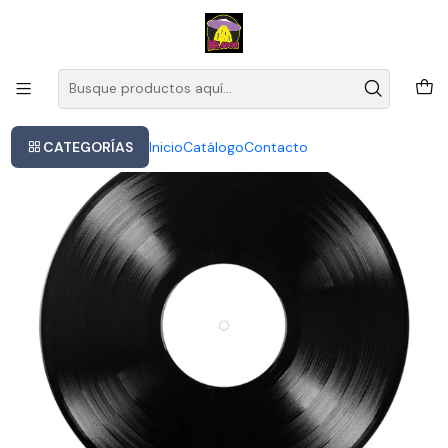
Este es el texto del slide
Leer más
Inicio
Jackson 5 - Abc
CATEGORÍAS
Inicio
Catálogo
Contacto