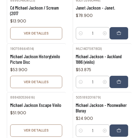
889854806125
|
600753980446
|
Agotado
Cd Michael Jackson / Scream
Janet Jackson - Janet.
(2017
$78.900
$13.900
VER DETALLES
Cantidad
190758664514
|
MLC1407587803
|
Agotado
Michael Jackson History(vinilo
Michael Jackson - Auckland
Picture Disc
1996 (vinilo)
$53.900
$53.875
VER DETALLES
Cantidad
888430536616
|
5051892011679
|
Agotado
Michael Jackson Xscape Vinilo
Michael Jackson - Moonwalker
Bluray
$51.900
$24.900
VER DETALLES
Cantidad