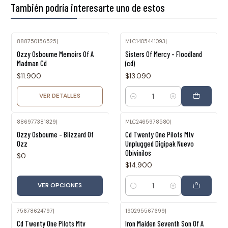
También podría interesarte uno de estos
888750156525
|
MLC1405441093
|
Agotado
Ozzy Osbourne Memoirs Of A
Sisters Of Mercy - Floodland
Madman Cd
(cd)
$11.900
$13.090
VER DETALLES
Cantidad
886977381829
|
MLC2465978580
|
Ozzy Osbourne - Blizzard Of
Cd Twenty One Pilots Mtv
Ozz
Unplugged Digipak Nuevo
Obivinilos
$0
$14.900
VER OPCIONES
Cantidad
75678624797
|
190295567699
|
Cd Twenty One Pilots Mtv
Iron Maiden Seventh Son Of A