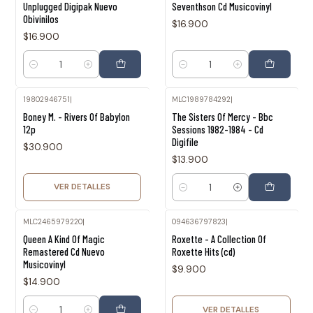
Unplugged Digipak Nuevo
Seventhson Cd Musicovinyl
Obivinilos
$16.900
$16.900
Cantidad
Cantidad
19802946751
|
MLC1989784292
|
Agotado
Boney M. - Rivers Of Babylon
The Sisters Of Mercy - Bbc
12p
Sessions 1982-1984 - Cd
Digifile
$30.900
$13.900
VER DETALLES
Cantidad
MLC2465979220
|
094636797823
|
Agotado
Queen A Kind Of Magic
Roxette - A Collection Of
Remastered Cd Nuevo
Roxette Hits (cd)
Musicovinyl
$9.900
$14.900
VER DETALLES