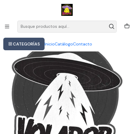
Este es el texto del slide
Leer más
Inicio
Iron Maiden Seventh Son Of A Seventh Son Cd Nuevo Arg
CATEGORÍAS
Inicio
Catálogo
Contacto