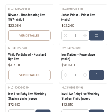
MLC1838006486
|
MLC1798435818
|
Agotado
Nirvana - Broadcasting Live
Judas Priest - Priest Live
1987 (vinilo)l
(vinilo)
$23.584
$52.240
VER DETALLES
Cantidad
MLC439227231
|
825646248698
|
Agotado
Vinilo Portishead - Roseland
Iron Maiden - Powerslave
Nyc Live
(vinilo)
$41.900
$28.040
VER DETALLES
Cantidad
MLC1403094549
|
MLC1403094549
|
Inxs Live Baby Live Wembley
Inxs Live Baby Live Wembley
Stadium Vinilo [nuevo
Stadium Vinilo [nuevo
$72.610
$72.610