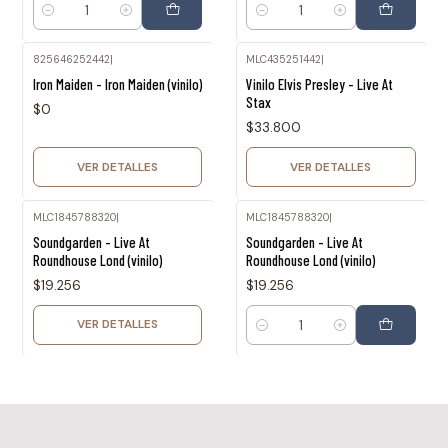
Cantidad
Cantidad
825646252442
|
MLC435251442
|
Agotado
Agotado
Iron Maiden - Iron Maiden (vinilo)
Vinilo Elvis Presley - Live At
Stax
$0
$33.800
VER DETALLES
VER DETALLES
MLC1845788320
|
MLC1845788320
|
Agotado
Soundgarden - Live At
Soundgarden - Live At
Roundhouse Lond (vinilo)
Roundhouse Lond (vinilo)
$19.256
$19.256
VER DETALLES
Cantidad