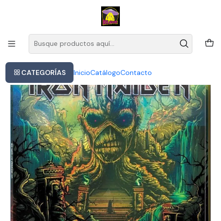
Este es el texto del slide
Leer más
Inicio
Iron Maiden - Live Nurburgring 2005 (vinilo)
CATEGORÍAS
Inicio
Catálogo
Contacto