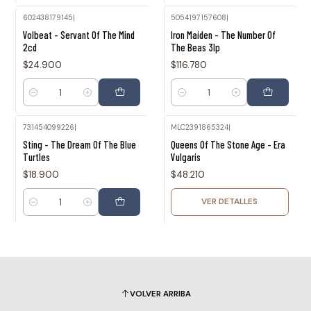
602438179145
|
5054197157608
|
Volbeat - Servant Of The Mind
Iron Maiden - The Number Of
2cd
The Beas 3lp
$24.900
$116.780
Cantidad
Cantidad
731454099226
|
MLC2391865324
|
Agotado
Sting - The Dream Of The Blue
Queens Of The Stone Age - Era
Turtles
Vulgaris
$18.900
$48.210
VER DETALLES
Cantidad
VOLVER ARRIBA