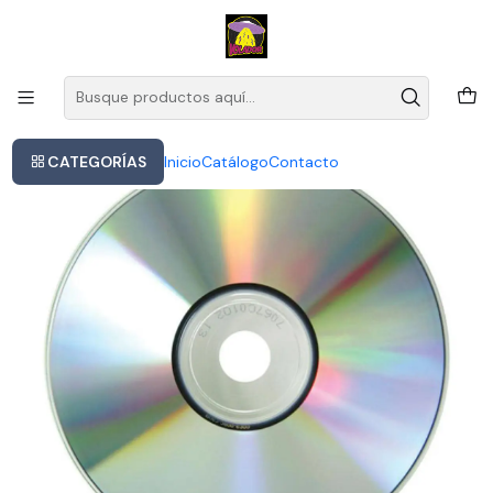
Este es el texto del slide
Leer más
Inicio
Helloween - Master Of The Rings
CATEGORÍAS
Inicio
Catálogo
Contacto