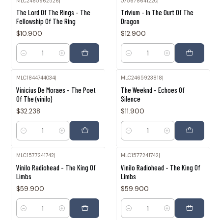
MLC2465962526
|
075678641220
|
The Lord Of The Rings - The
Trivium - In The Ourt Of The
Fellowship Of The Ring
Dragon
$10.900
$12.900
Cantidad
Cantidad
MLC1844744034
|
MLC2465923818
|
Vinicius De Moraes - The Poet
The Weeknd - Echoes Of
Of The (vinilo)
Silence
$32.238
$11.900
Cantidad
Cantidad
MLC1577241742
|
MLC1577241742
|
Vinilo Radiohead - The King Of
Vinilo Radiohead - The King Of
Limbs
Limbs
$59.900
$59.900
Cantidad
Cantidad