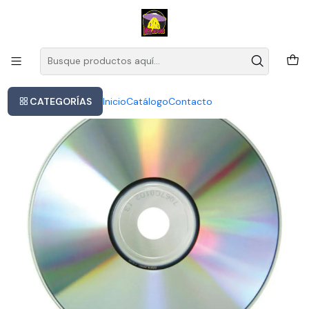
Este es el texto del slide
Leer más
Inicio
Helloween - Keeper Of The Seven Keys, Pt. 1
CATEGORÍAS
Inicio
Catálogo
Contacto