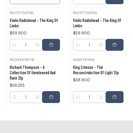
Cantidad
MLC1577241742
|
MLC1577241742
|
Vinilo Radiohead - The King Of
Vinilo Radiohead - The King Of
Limbs
Limbs
$59.900
$59.900
Cantidad
Cantidad
MLC1844730774
|
633367911414
|
Richard Thompson - A
King Crimson - The
Collection Of Unreleased And
Reconstrukction Of Light 2lp
Rare 2lp
$68.900
$56.255
Cantidad
Cantidad