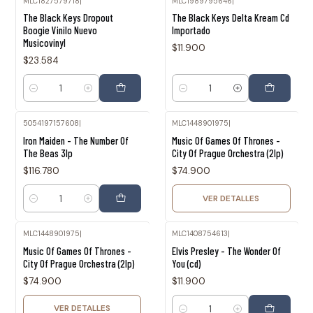
MLC1827579718
|
MLC1989795646
|
The Black Keys Dropout
The Black Keys Delta Kream Cd
Boogie Vinilo Nuevo
Importado
Musicovinyl
$11.900
$23.584
Cantidad
Cantidad
5054197157608
|
MLC1448901975
|
Agotado
Iron Maiden - The Number Of
Music Of Games Of Thrones -
The Beas 3lp
City Of Prague Orchestra (2lp)
$116.780
$74.900
VER DETALLES
Cantidad
MLC1448901975
|
MLC1408754613
|
Agotado
Music Of Games Of Thrones -
Elvis Presley - The Wonder Of
City Of Prague Orchestra (2lp)
You (cd)
$74.900
$11.900
VER DETALLES