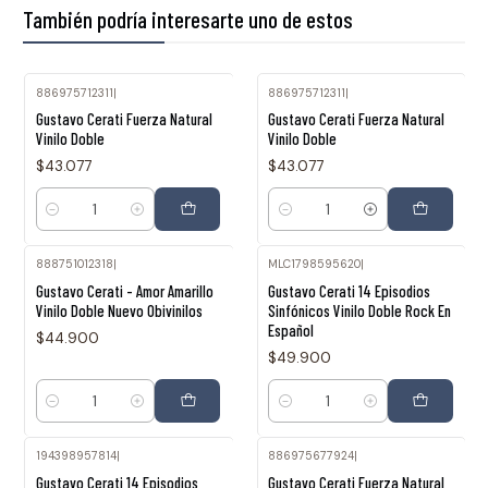
También podría interesarte uno de estos
886975712311
|
886975712311
|
Gustavo Cerati Fuerza Natural
Gustavo Cerati Fuerza Natural
Vinilo Doble
Vinilo Doble
$43.077
$43.077
Cantidad
Cantidad
888751012318
|
MLC1798595620
|
Gustavo Cerati - Amor Amarillo
Gustavo Cerati 14 Episodios
Vinilo Doble Nuevo Obivinilos
Sinfónicos Vinilo Doble Rock En
Español
$44.900
$49.900
Cantidad
Cantidad
194398957814
|
886975677924
|
Agotado
Agotado
Gustavo Cerati 14 Episodios
Gustavo Cerati Fuerza Natural