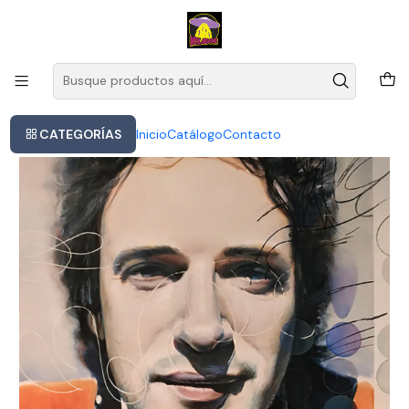
Este es el texto del slide
Leer más
Inicio
Gustavo Cerati - Siempre Es Hoy (vinilo Doble)
CATEGORÍAS
Inicio
Catálogo
Contacto