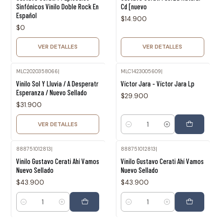
Sinfónicos Vinilo Doble Rock En
Cd [nuevo
Español
$14.900
$0
VER DETALLES
VER DETALLES
MLC2020358066
|
MLC1423005609
|
Agotado
Vinilo Sol Y Lluvia / A Desperatr
Víctor Jara - Víctor Jara Lp
Esperanza / Nuevo Sellado
$29.900
$31.900
VER DETALLES
Cantidad
888751012813
|
888751012813
|
Vinilo Gustavo Cerati Ahí Vamos
Vinilo Gustavo Cerati Ahí Vamos
Nuevo Sellado
Nuevo Sellado
$43.900
$43.900
Cantidad
Cantidad