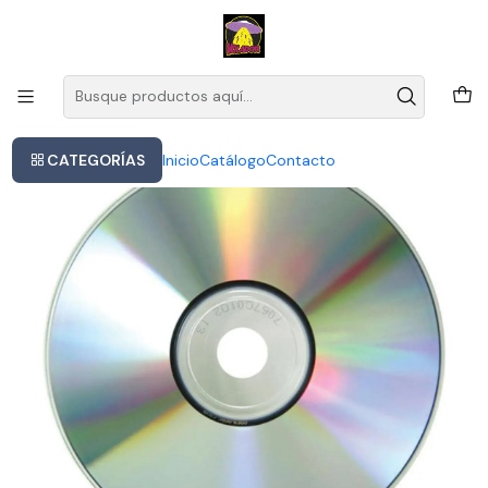
Este es el texto del slide
Leer más
Inicio
Green Day International Superhits Cd Cerrado
CATEGORÍAS
Inicio
Catálogo
Contacto