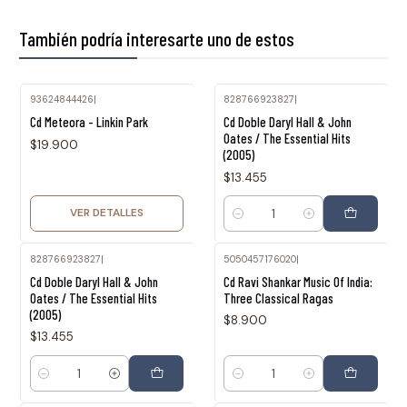
También podría interesarte uno de estos
93624844426
|
828766923827
|
Agotado
Cd Meteora - Linkin Park
Cd Doble Daryl Hall & John
Oates / The Essential Hits
$19.900
(2005)
$13.455
VER DETALLES
Cantidad
828766923827
|
5050457176020
|
Cd Doble Daryl Hall & John
Cd Ravi Shankar Music Of India:
Oates / The Essential Hits
Three Classical Ragas
(2005)
$8.900
$13.455
Cantidad
Cantidad