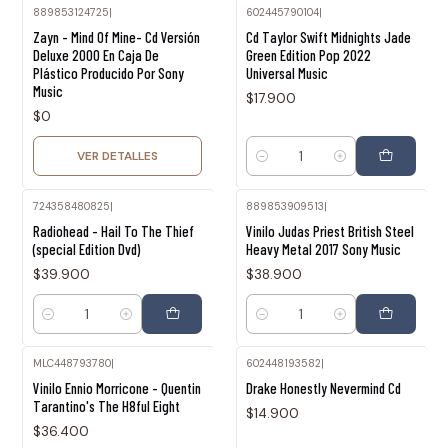
889853124725
|
602445790104
|
Agotado
Zayn - Mind Of Mine- Cd Versión
Cd Taylor Swift Midnights Jade
Deluxe 2000 En Caja De
Green Edition Pop 2022
Plástico Producido Por Sony
Universal Music
Music
$17.900
$0
VER DETALLES
Cantidad
724358480825
|
889853909513
|
Radiohead - Hail To The Thief
Vinilo Judas Priest British Steel
(special Edition Dvd)
Heavy Metal 2017 Sony Music
$39.900
$38.900
Cantidad
Cantidad
MLC448793780
|
602448193582
|
Agotado
Vinilo Ennio Morricone - Quentin
Drake Honestly Nevermind Cd
Tarantino's The H8ful Eight
$14.900
$36.400