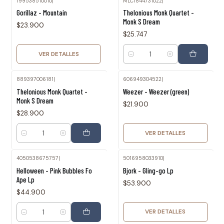
199538510010
|
MLC1844731022
|
Agotado
Gorillaz - Mountain
Thelonious Monk Quartet -
Monk S Dream
$23.900
$25.747
VER DETALLES
Cantidad
889397006181
|
606949304522
|
Agotado
Thelonious Monk Quartet -
Weezer - Weezer (green)
Monk S Dream
$21.900
$28.900
VER DETALLES
Cantidad
4050538675757
|
5016958033910
|
Agotado
Helloween - Pink Bubbles Fo
Bjork - Gling-go Lp
Ape Lp
$53.900
$44.900
VER DETALLES
Cantidad