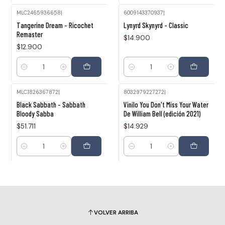
MLC2465936658
|
6009143370937
|
Tangerine Dream - Ricochet
Lynyrd Skynyrd - Classic
Remaster
$14.900
$12.900
Cantidad
Cantidad
MLC1826367872
|
8032979227272
|
Black Sabbath - Sabbath
Vinilo You Don't Miss Your Water
Bloody Sabba
De William Bell (edición 2021)
$51.711
$14.929
Cantidad
Cantidad
VOLVER ARRIBA