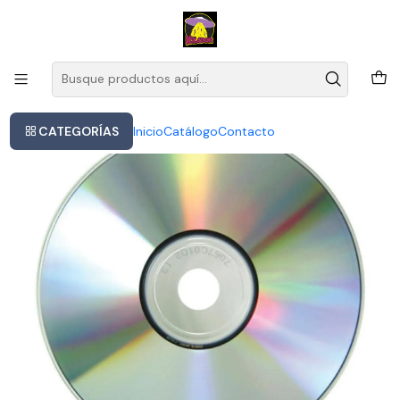
Este es el texto del slide
Leer más
Inicio
Goldfrapp - Felt Mountain
CATEGORÍAS
Inicio
Catálogo
Contacto