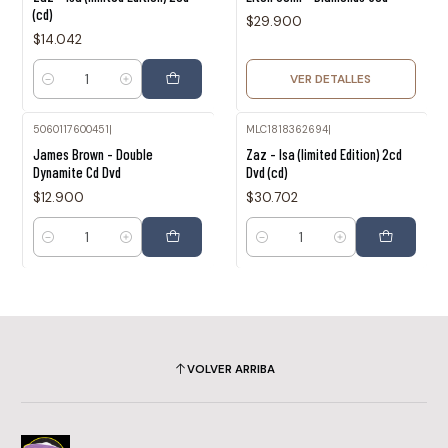
(cd)
$29.900
$14.042
VER DETALLES
Cantidad
5060117600451
|
MLC1818362694
|
James Brown - Double
Zaz - Isa (limited Edition) 2cd
Dynamite Cd Dvd
Dvd (cd)
$12.900
$30.702
Cantidad
Cantidad
VOLVER ARRIBA