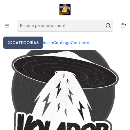
Este es el texto del slide
Leer más
Inicio
Glenn Miller- Gold (cd)
CATEGORÍAS
Inicio
Catálogo
Contacto