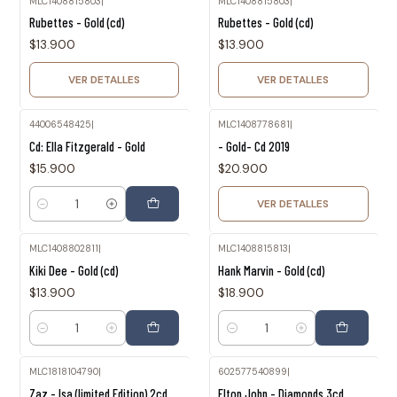
MLC1408815803
|
MLC1408815803
|
Agotado
Agotado
Rubettes - Gold (cd)
Rubettes - Gold (cd)
$13.900
$13.900
VER DETALLES
VER DETALLES
44006548425
|
MLC1408778681
|
Agotado
Cd: Ella Fitzgerald - Gold
- Gold- Cd 2019
$15.900
$20.900
VER DETALLES
Cantidad
MLC1408802811
|
MLC1408815813
|
Kiki Dee - Gold (cd)
Hank Marvin - Gold (cd)
$13.900
$18.900
Cantidad
Cantidad
MLC1818104790
|
602577540899
|
Agotado
Zaz - Isa (limited Edition) 2cd
Elton John - Diamonds 3cd