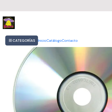
Inicio
Ghost - Rite Here Rite Now
CATEGORÍAS
Inicio
Catálogo
Contacto