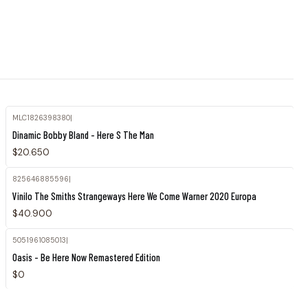
MLC1826398380
|
Dinamic Bobby Bland - Here S The Man
$20.650
825646885596
|
Vinilo The Smiths Strangeways Here We Come Warner 2020 Europa
$40.900
5051961085013
|
Agotado
Oasis - Be Here Now Remastered Edition
$0