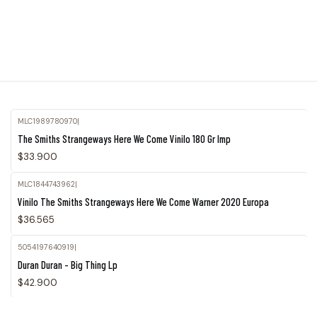
MLC1989780970
|
The Smiths Strangeways Here We Come Vinilo 180 Gr Imp
$33.900
MLC1844743962
|
Vinilo The Smiths Strangeways Here We Come Warner 2020 Europa
$36.565
5054197640919
|
Duran Duran - Big Thing Lp
$42.900