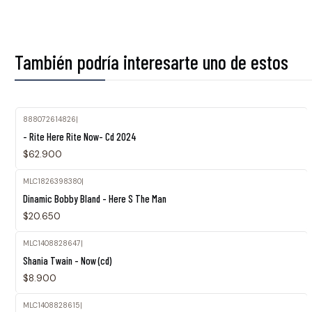
También podría interesarte uno de estos
888072614826
|
- Rite Here Rite Now- Cd 2024
$62.900
MLC1826398380
|
Dinamic Bobby Bland - Here S The Man
$20.650
MLC1408828647
|
Shania Twain - Now (cd)
$8.900
MLC1408828615
|