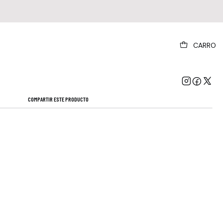
|
CARRO
host - Rite Here Rite Now
Mostrar stock de ubicaciones
COMPARTIR ESTE PRODUCTO