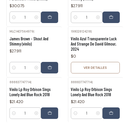
$30.075
$27.911
Cantidad
Cantidad
MLC1407564979
|
198028124218
|
Agotado
James Brown - Shout And
Vinilo Azul Transparente Luck
Shimmy (vinilo)
And Strange De David Gilmour,
2024
$27.911
$0
VER DETALLES
Cantidad
888837747714
|
888837747714
|
Vinilo Lp Roy Orbison Sings
Vinilo Lp Roy Orbison Sings
Lonely And Blue Rock 2018
Lonely And Blue Rock 2018
$21.420
$21.420
Cantidad
Cantidad