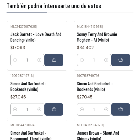
También podría interesarte uno de estos
MLC1407587625
|
MLC1844717938
|
Jack Garratt - Love Death And
Sonny Terry And Brownie
Dancing (vinilo)
Mcghee - At (vinilo)
$17.093
$34.402
Cantidad
Cantidad
190758749716
|
190758749716
|
Simon And Garfunkel -
Simon And Garfunkel -
Bookends (vinilo)
Bookends (vinilo)
$27.045
$27.045
Cantidad
Cantidad
MLC1844731074
|
MLC1407564979
|
Simon And Garfunkel -
James Brown - Shout And
Paramount Theat (vinilo)
Shimmy (vinilo)