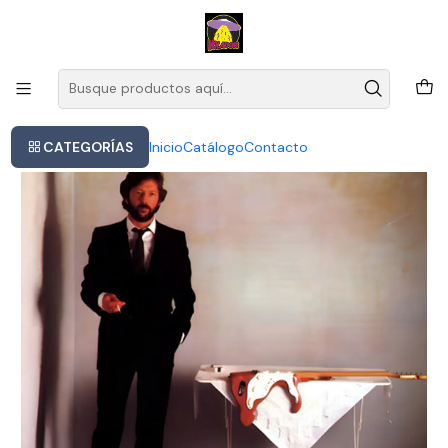
Este es el texto del slide
Leer más
Inicio
Eric Clapton - Money And Cigarettes (vinilo)
CATEGORÍAS
Inicio
Catálogo
Contacto