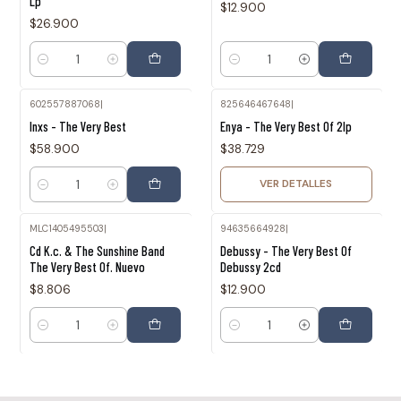
Lp
$12.900
$26.900
Cantidad
Cantidad
602557887068
|
825646467648
|
Agotado
Inxs - The Very Best
Enya - The Very Best Of 2lp
$58.900
$38.729
VER DETALLES
Cantidad
MLC1405495503
|
94635664928
|
Cd K.c. & The Sunshine Band
Debussy - The Very Best Of
The Very Best Of. Nuevo
Debussy 2cd
$8.806
$12.900
Cantidad
Cantidad