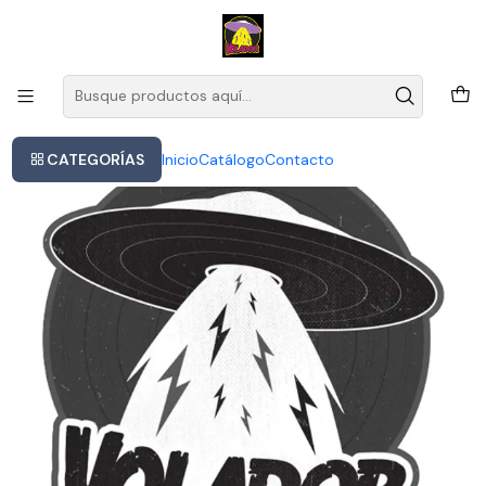
Este es el texto del slide
Leer más
Inicio
Drifters The - The Very Best Of
CATEGORÍAS
Inicio
Catálogo
Contacto