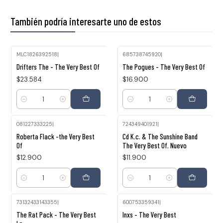
También podría interesarte uno de estos
MLC1826392518
|
685738745920
|
Drifters The - The Very Best Of
The Pogues - The Very Best Of
$23.584
$16.900
Cantidad
Cantidad
081227333225
|
724349401921
|
Roberta Flack -the Very Best
Cd K.c. & The Sunshine Band
Of
The Very Best Of. Nuevo
$12.900
$11.900
Cantidad
Cantidad
73132433143355
|
600753359341
|
The Rat Pack - The Very Best
Inxs - The Very Best