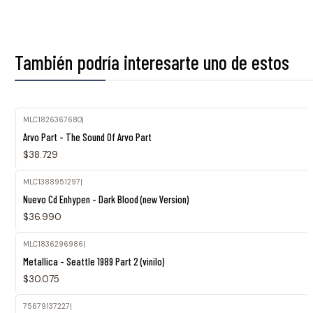
También podría interesarte uno de estos
MLC1826367680
|
Arvo Part - The Sound Of Arvo Part
$38.729
MLC1388951297
|
Nuevo Cd Enhypen - Dark Blood (new Version)
$36.990
MLC1836296986
|
Metallica - Seattle 1989 Part 2 (vinilo)
$30.075
75679137227
|