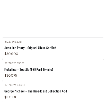
81227969202
|
Agotado
Jean-luc Ponty - Original Album Ser 5cd
$30.900
8717662585357
|
Metallica - Seattle 1989 Part 1 (vinilo)
$30.075
8717662594236
|
George Michael - The Broadcast Collection 4cd
$37.900