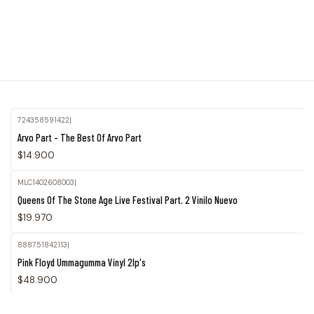
724358591422
|
Agotado
Arvo Part - The Best Of Arvo Part
$14.900
MLC1402608003
|
Queens Of The Stone Age Live Festival Part. 2 Vinilo Nuevo
$19.970
888751842113
|
Pink Floyd Ummagumma Vinyl 2lp's
$48.900