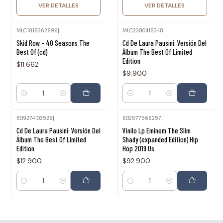
VER DETALLES
VER DETALLES
MLC1818362696
|
MLC2380418348
|
Skid Row - 40 Seasons The
Cd De Laura Pausini: Versión Del
Best Of (cd)
Álbum The Best Of Limited
Edition
$11.662
$9.900
Cantidad
Cantidad
809274103529
|
602577566257
|
Cd De Laura Pausini: Versión Del
Vinilo Lp Eminem The Slim
Álbum The Best Of Limited
Shady (expanded Edition) Hip
Edition
Hop 2019 Us
$12.900
$92.900
Cantidad
Cantidad