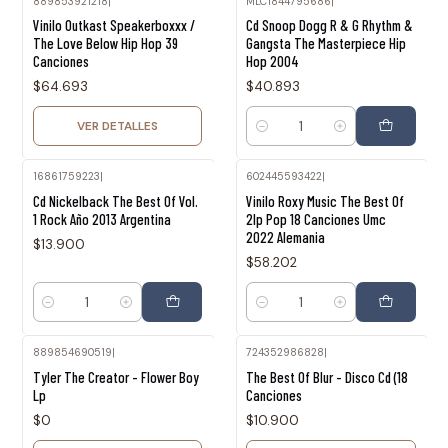
889853921218
|
MLC1844795686
|
Agotado
Vinilo Outkast Speakerboxxx /
Cd Snoop Dogg R & G Rhythm &
The Love Below Hip Hop 39
Gangsta The Masterpiece Hip
Canciones
Hop 2004
$64.693
$40.893
VER DETALLES
Cantidad
16861759223
|
602445593422
|
Cd Nickelback The Best Of Vol.
Vinilo Roxy Music The Best Of
1 Rock Año 2013 Argentina
2lp Pop 18 Canciones Umc
2022 Alemania
$13.900
$58.202
Cantidad
Cantidad
889854690519
|
724352986828
|
Agotado
Agotado
Tyler The Creator - Flower Boy
The Best Of Blur - Disco Cd (18
Lp
Canciones
$0
$10.900