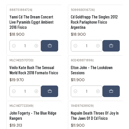
888751884724
|
5099930116726
|
Yanni Cd The Dream Concert
Cd Goldfrapp The Singles 2012
Live Pyramids Egypt Ambient
Rock Parlaphone Físico
2016 Físico
Argentina
$18.900
$18.900
Cantidad
Cantidad
MLC1402570733
|
602438871896
|
Vinilo Kate Bush The Sensual
Elton John - The Lookdown
World Rock 2018 Formato Físico
Sessions
$19.970
$11.900
Cantidad
Cantidad
MLC1407722049
|
194397638929
|
John Fogerty - The Blue Ridge
Napalm Death Throes Of Joy In
Rangers
The Jaws Of D Cd Físico
$19.313
$11.900