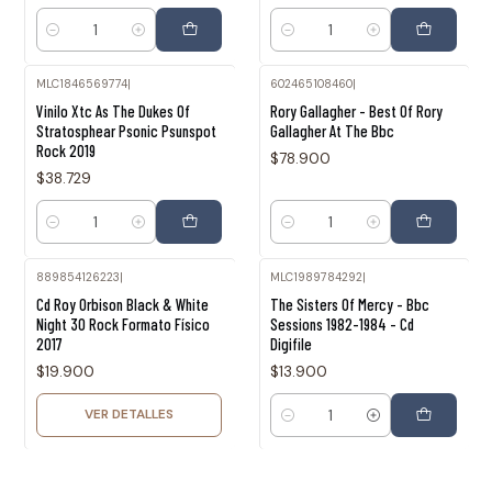
Cantidad
Cantidad
MLC1846569774
|
602465108460
|
Vinilo Xtc As The Dukes Of
Rory Gallagher - Best Of Rory
Stratosphear Psonic Psunspot
Gallagher At The Bbc
Rock 2019
$78.900
$38.729
Cantidad
Cantidad
889854126223
|
MLC1989784292
|
Agotado
Cd Roy Orbison Black & White
The Sisters Of Mercy - Bbc
Night 30 Rock Formato Físico
Sessions 1982-1984 - Cd
2017
Digifile
$19.900
$13.900
VER DETALLES
Cantidad