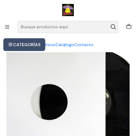
Este es el texto del slide
Leer más
Inicio
Disco Físico Rock Roger Daltrey The Whos Tommy Orchestral 2019
CATEGORÍAS
Inicio
Catálogo
Contacto