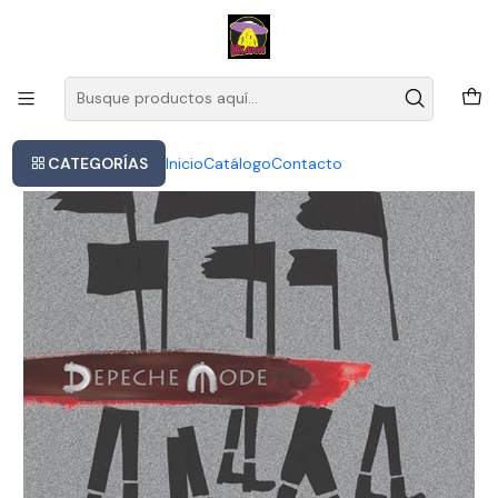
Este es el texto del slide
Leer más
Inicio
Depeche Mode - Spirit (cd)
CATEGORÍAS
Inicio
Catálogo
Contacto