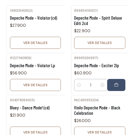
198028410922
|
889854116927
|
Agotado
Agotado
Depeche Mode - Violator (cd)
Depeche Mode - Spirit Deluxe
Editi 2cd
$27.900
$22.900
VER DETALLES
VER DETALLES
81227960803
|
889853369317
|
Agotado
Depeche Mode - Violator Lp
Depeche Mode - Exciter 2lp
$56.900
$60.900
VER DETALLES
Cantidad
654378069925
|
MLC435953234
|
Agotado
Agotado
Bluey - Dance Mode! (cd)
Vinilo Depeche Mode - Black
Celebration
$21.900
$26.000
VER DETALLES
VER DETALLES