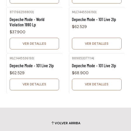
8717662588013
|
MLC1445536193
|
Agotado
Agotado
Depeche Mode - World
Depeche Mode - 101 Live 2lp
Violation 1990 Lp
$62.529
$37.900
VER DETALLES
VER DETALLES
MLC1445536193
|
889853377114
|
Agotado
Agotado
Depeche Mode - 101 Live 2lp
Depeche Mode - 101 Live 2lp
$62.529
$68.900
VER DETALLES
VER DETALLES
VOLVER ARRIBA