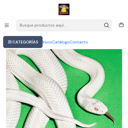
Este es el texto del slide
Leer más
Inicio
Deftones Private Music Booklet Usa Import Cd
CATEGORÍAS
Inicio
Catálogo
Contacto