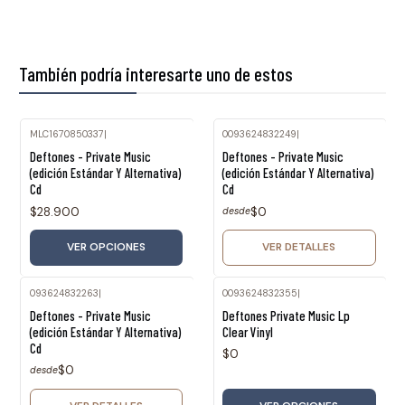
También podría interesarte uno de estos
MLC1670850337
|
0093624832249
|
Agotado
Deftones - Private Music
Deftones - Private Music
(edición Estándar Y Alternativa)
(edición Estándar Y Alternativa)
Cd
Cd
$28.900
$0
desde
VER OPCIONES
VER DETALLES
093624832263
|
0093624832355
|
Agotado
Deftones - Private Music
Deftones Private Music Lp
(edición Estándar Y Alternativa)
Clear Vinyl
Cd
$0
$0
desde