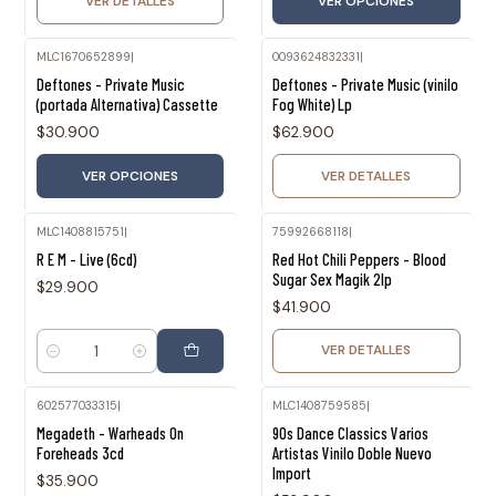
VER DETALLES
VER OPCIONES
MLC1670652899
|
0093624832331
|
Agotado
Deftones - Private Music
Deftones - Private Music (vinilo
(portada Alternativa) Cassette
Fog White) Lp
$30.900
$62.900
VER OPCIONES
VER DETALLES
MLC1408815751
|
75992668118
|
Agotado
R E M - Live (6cd)
Red Hot Chili Peppers - Blood
Sugar Sex Magik 2lp
$29.900
$41.900
VER DETALLES
Cantidad
602577033315
|
MLC1408759585
|
Agotado
Megadeth - Warheads On
90s Dance Classics Varios
Foreheads 3cd
Artistas Vinilo Doble Nuevo
Import
$35.900