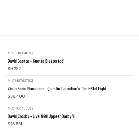
MLC1818104890
|
David Guetta - Guetta Blaster (cd)
$9.282
MLC448793780
|
Agotado
Vinilo Ennio Morricone - Quentin Tarantino's The H8ful Eight
$36.400
MLC1406456029
|
David Crosby - Live 1989 Uppeer Darby Vi
$25.531