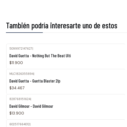
También podría interesarte uno de estos
5099972147627
|
David Guetta - Nothing But The Beat Ulti
$11.900
MLC1826355894
|
David Guetta - Guetta Blaster 2lp
$34.467
828768151624
|
David Gilmour - David Gilmour
$13.900
602517664012
|