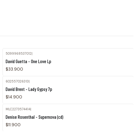
5099968537012
|
David Guetta - One Love Lp
$33.900
602557026313
|
David Brent - Lady Gypsy 7p
$14.900
MLC2273574414
|
Denise Rosenthal - Supernova (cd)
$11.900