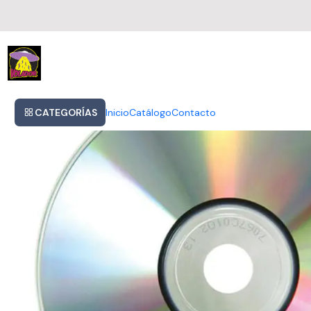
Inicio
David Crosby - Sky Trails
CATEGORÍAS
Inicio
Catálogo
Contacto