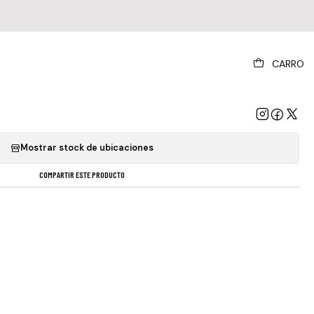
|
CARRO
David Crosby - Sky Trails
GREGAR AL CARRO
COMPRAR AHORA
Mostrar stock de ubicaciones
COMPARTIR ESTE PRODUCTO