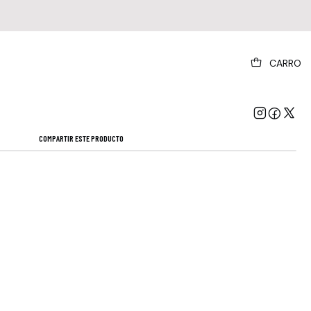
|
CARRO
owie - Station To Station (vinilo)
Mostrar stock de ubicaciones
COMPARTIR ESTE PRODUCTO