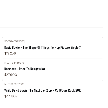
5055748525020
|
David Bowie - The Shape Of Things To - Lp Picture Single 7
$19.256
MLC1798435976
|
Ramones - Road To Ruin (vinilo)
$27.900
MLC1826367808
|
Vinilo David Bowie The Next Day 2 Lp + Cd 180grs Rock 2013
$44.807