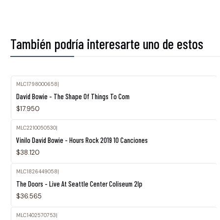
También podría interesarte uno de estos
MLC1798000658
|
David Bowie - The Shape Of Things To Com
$17.950
MLC2210050530
|
Vinilo David Bowie - Hours Rock 2019 10 Canciones
$38.120
MLC1826449058
|
The Doors - Live At Seattle Center Coliseum 2lp
$36.565
MLC1402570753
|