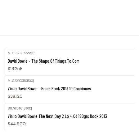
MLC1826355596
|
David Bowie - The Shape Of Things To Com
$19.256
MLC2210050530
|
Vinilo David Bowie - Hours Rock 2019 10 Canciones
$38.120
887654618610
|
Vinilo David Bowie The Next Day 2 Lp + Cd 180grs Rock 2013
$44.900