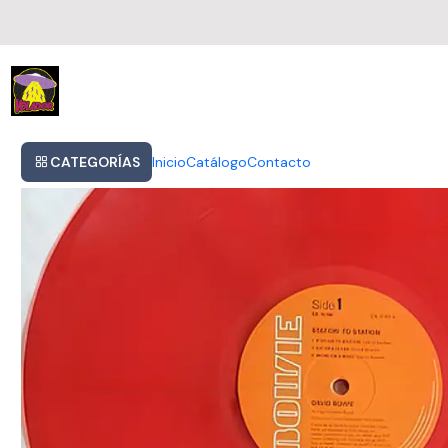
Inicio
David Bowie - Station To Station (vinilo)
CATEGORÍAS
Inicio
Catálogo
Contacto