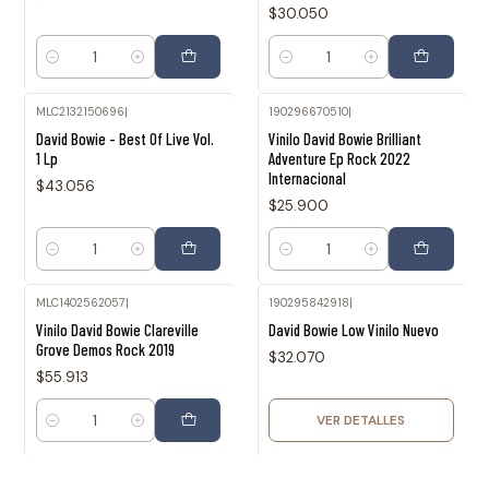
$30.050
Cantidad
Cantidad
MLC2132150696
|
190296670510
|
David Bowie - Best Of Live Vol.
Vinilo David Bowie Brilliant
1 Lp
Adventure Ep Rock 2022
Internacional
$43.056
$25.900
Cantidad
Cantidad
MLC1402562057
|
190295842918
|
Agotado
Vinilo David Bowie Clareville
David Bowie Low Vinilo Nuevo
Grove Demos Rock 2019
$32.070
$55.913
VER DETALLES
Cantidad