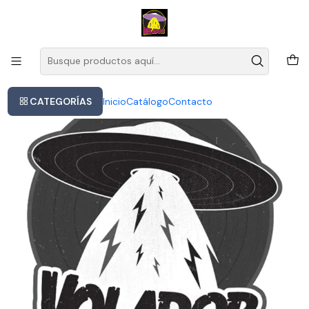
Este es el texto del slide
Leer más
Inicio
David Bowie - No Plan Ep
CATEGORÍAS
Inicio
Catálogo
Contacto