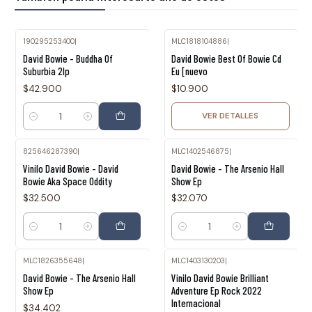
190295253400
|
MLC1818104886
|
Agotado
David Bowie - Buddha Of
David Bowie Best Of Bowie Cd
Suburbia 2lp
Eu [nuevo
$42.900
$10.900
VER DETALLES
Cantidad
825646287390
|
MLC1402546875
|
Vinilo David Bowie - David
David Bowie - The Arsenio Hall
Bowie Aka Space Oddity
Show Ep
$32.500
$32.070
Cantidad
Cantidad
MLC1826355648
|
MLC1403130203
|
David Bowie - The Arsenio Hall
Vinilo David Bowie Brilliant
Show Ep
Adventure Ep Rock 2022
Internacional
$34.402