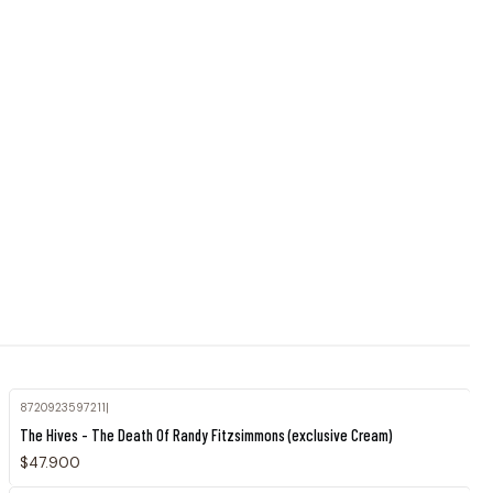
8720923597211
|
Agotado
The Hives - The Death Of Randy Fitzsimmons (exclusive Cream)
$47.900