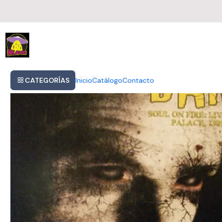
Inicio
Danzig - Soul On Fire: Live At The Hollywood Palace (2lp)
CATEGORÍAS
Inicio
Catálogo
Contacto