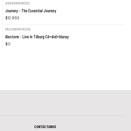
696998608023
|
Journey - The Essential Journey
$12.993
MLC2089619224
|
Agotado
Alestorm - Live In Tilburg Cd+dvd+bluray
$0
CONTÁCTANOS