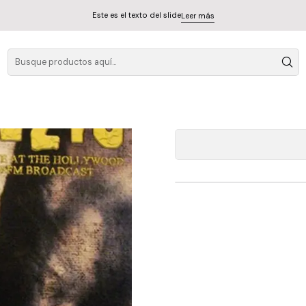
Este es el texto del slide
Leer más
Danzig - Soul On
A
Cantidad