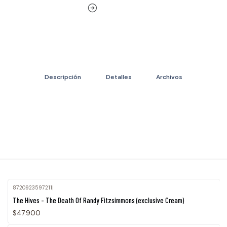
Descripción
Detalles
Archivos
8720923597211
|
Agotado
The Hives - The Death Of Randy Fitzsimmons (exclusive Cream)
$47.900