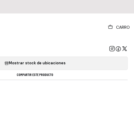
|
CARRO
 Fire: Live At The Hollywood Palace (2lp)
GREGAR AL CARRO
COMPRAR AHORA
Mostrar stock de ubicaciones
COMPARTIR ESTE PRODUCTO