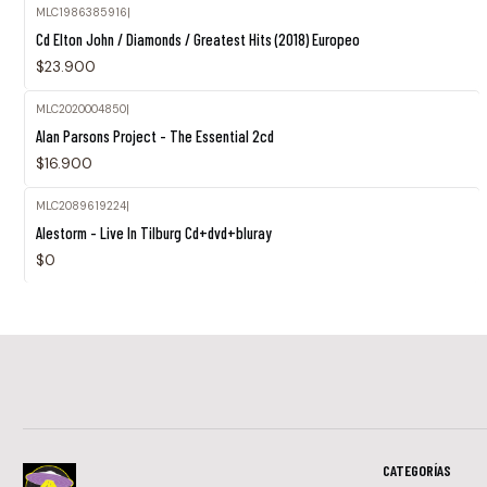
MLC1986385916
|
Agotado
Cd Elton John / Diamonds / Greatest Hits (2018) Europeo
$23.900
MLC2020004850
|
Agotado
Alan Parsons Project - The Essential 2cd
$16.900
MLC2089619224
|
Agotado
Alestorm - Live In Tilburg Cd+dvd+bluray
$0
CATEGORÍAS