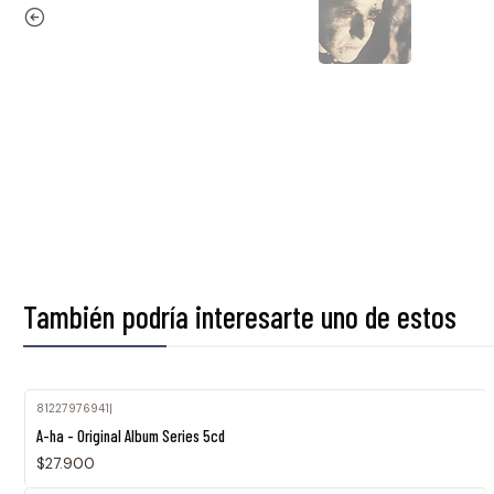
También podría interesarte uno de estos
81227976941
|
A-ha - Original Album Series 5cd
$27.900