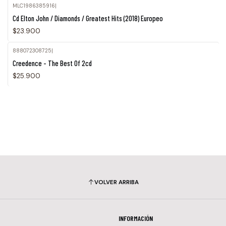
MLC1986385916
|
Agotado
Cd Elton John / Diamonds / Greatest Hits (2018) Europeo
$23.900
888072308725
|
Creedence - The Best Of 2cd
$25.900
VOLVER ARRIBA
INFORMACIÓN