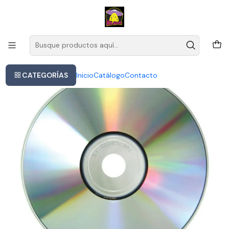
Este es el texto del slide
Leer más
Inicio
Danzig Danzig Iii: How The Gods Kill Cd Europe [nuevo
CATEGORÍAS
Inicio
Catálogo
Contacto