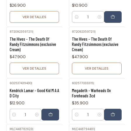
$26.900
$10.900
VER DETALLES
Cantidad
8720923597211
|
8720923597211
|
Agotado
Agotado
The Hives - The Death Of
The Hives - The Death Of
Randy Fitzsimmons (exclusive
Randy Fitzsimmons (exclusive
Cream)
Cream)
$47.900
$47.900
VER DETALLES
VER DETALLES
602537439430
|
602577033315
|
Kendrick Lamar - Good Kid M A A
Megadeth - Warheads On
D City
Foreheads 3cd
$12.900
$35.900
Cantidad
Cantidad
MLC448782623
|
MLC448794481
|