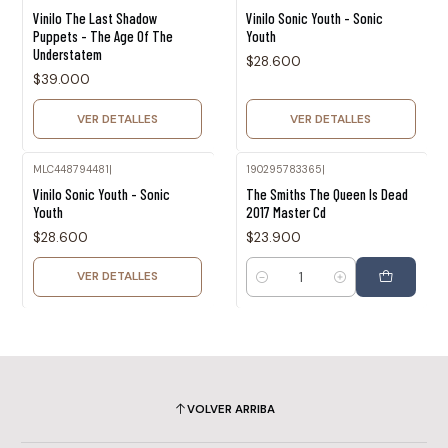
Agotado
Agotado
Vinilo The Last Shadow
Vinilo Sonic Youth - Sonic
Puppets - The Age Of The
Youth
Understatem
$28.600
$39.000
VER DETALLES
VER DETALLES
MLC448794481
|
190295783365
|
Agotado
Vinilo Sonic Youth - Sonic
The Smiths The Queen Is Dead
Youth
2017 Master Cd
$28.600
$23.900
VER DETALLES
Cantidad
VOLVER ARRIBA