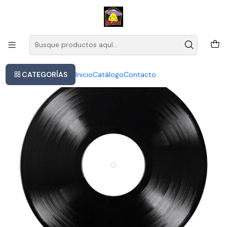
Este es el texto del slide
Leer más
Inicio
Damn. Double Vinyl Kendrick Lamar Formato: Vinyl
CATEGORÍAS
Inicio
Catálogo
Contacto