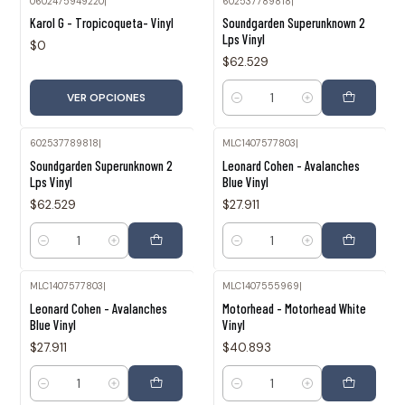
0602475949220
|
602537789818
|
Karol G - Tropicoqueta- Vinyl
Soundgarden Superunknown 2
Lps Vinyl
$0
$62.529
VER OPCIONES
Cantidad
602537789818
|
MLC1407577803
|
Soundgarden Superunknown 2
Leonard Cohen - Avalanches
Lps Vinyl
Blue Vinyl
$62.529
$27.911
Cantidad
Cantidad
MLC1407577803
|
MLC1407555969
|
Leonard Cohen - Avalanches
Motorhead - Motorhead White
Blue Vinyl
Vinyl
$27.911
$40.893
Cantidad
Cantidad