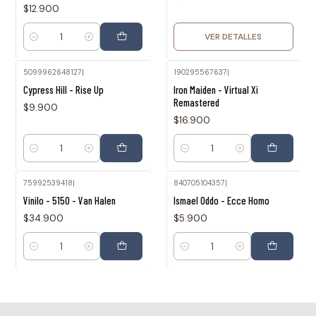
$12.900
VER DETALLES
Cantidad
5099962648127
|
190295567637
|
Cypress Hill - Rise Up
Iron Maiden - Virtual Xi
Remastered
$9.900
$16.900
Cantidad
Cantidad
75992539418
|
840705104357
|
Vinilo - 5150 - Van Halen
Ismael Oddo - Ecce Homo
$34.900
$5.900
Cantidad
Cantidad