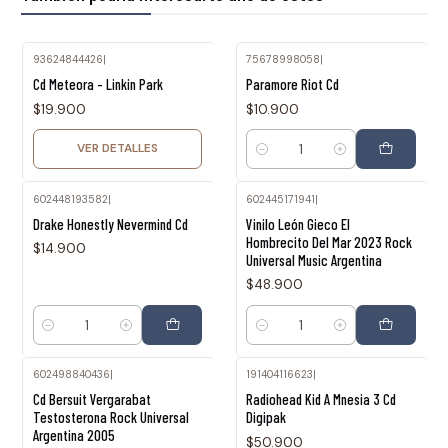
93624844426
|
75678998058
|
Agotado
Cd Meteora - Linkin Park
Paramore Riot Cd
$19.900
$10.900
VER DETALLES
Cantidad
602448193582
|
602445171941
|
Drake Honestly Nevermind Cd
Vinilo León Gieco El
Hombrecito Del Mar 2023 Rock
$14.900
Universal Music Argentina
$48.900
Cantidad
Cantidad
602498840436
|
191404116623
|
Agotado
Cd Bersuit Vergarabat
Radiohead Kid A Mnesia 3 Cd
Testosterona Rock Universal
Digipak
Argentina 2005
$50.900