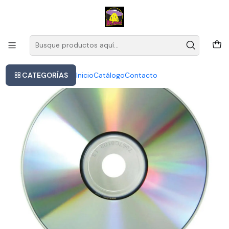
Este es el texto del slide
Leer más
Inicio
Daft Punk - Discovery
CATEGORÍAS
Inicio
Catálogo
Contacto