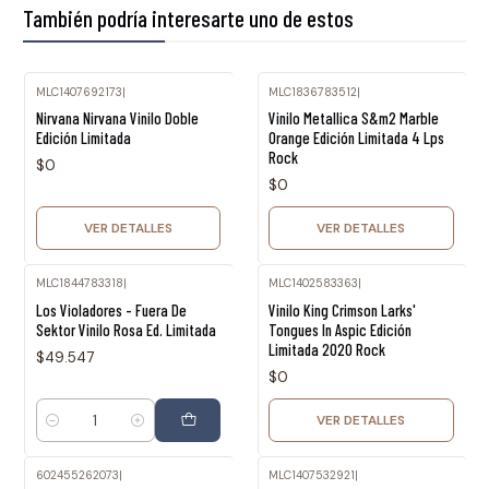
También podría interesarte uno de estos
MLC1407692173
|
MLC1836783512
|
Agotado
Agotado
Nirvana Nirvana Vinilo Doble
Vinilo Metallica S&m2 Marble
Edición Limitada
Orange Edición Limitada 4 Lps
Rock
$0
$0
VER DETALLES
VER DETALLES
MLC1844783318
|
MLC1402583363
|
Agotado
Los Violadores - Fuera De
Vinilo King Crimson Larks'
Sektor Vinilo Rosa Ed. Limitada
Tongues In Aspic Edición
Limitada 2020 Rock
$49.547
$0
VER DETALLES
Cantidad
602455262073
|
MLC1407532921
|