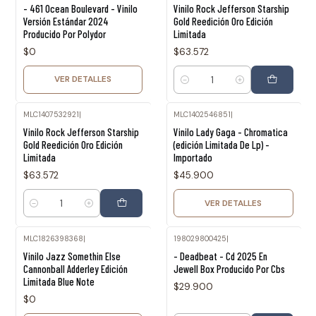
Agotado
- 461 Ocean Boulevard - Vinilo
Vinilo Rock Jefferson Starship
Versión Estándar 2024
Gold Reedición Oro Edición
Producido Por Polydor
Limitada
$0
$63.572
VER DETALLES
Cantidad
MLC1407532921
|
MLC1402546851
|
Agotado
Vinilo Rock Jefferson Starship
Vinilo Lady Gaga - Chromatica
Gold Reedición Oro Edición
(edición Limitada De Lp) -
Limitada
Importado
$63.572
$45.900
VER DETALLES
Cantidad
MLC1826398368
|
198029800425
|
Agotado
Vinilo Jazz Somethin Else
- Deadbeat - Cd 2025 En
Cannonball Adderley Edición
Jewell Box Producido Por Cbs
Limitada Blue Note
$29.900
$0