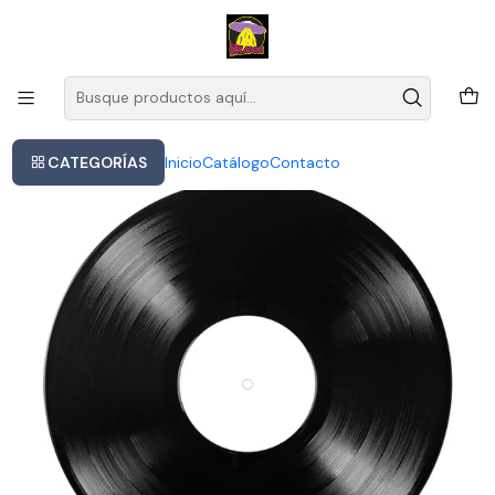
Este es el texto del slide
Leer más
Inicio
- Coliumo- Vinilo Versión Edición Limitada 2025 Producido Por
Daam
CATEGORÍAS
Inicio
Catálogo
Contacto