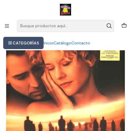
Este es el texto del slide
Leer más
Inicio
City Of Angels - O S T 2lp
CATEGORÍAS
Inicio
Catálogo
Contacto