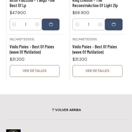
Astor Piazzola - Tango -the
King Crimson - The
Best Of Lp
Reconstrukction Of Light 2lp
$47.900
$68.900
Cantidad
Cantidad
MLC448793589
|
MLC448793589
|
Agotado
Agotado
Vinilo Pixies - Best Of Pixies
Vinilo Pixies - Best Of Pixies
(wave Of Mutilation)
(wave Of Mutilation)
$31.200
$31.200
VER DETALLES
VER DETALLES
VOLVER ARRIBA