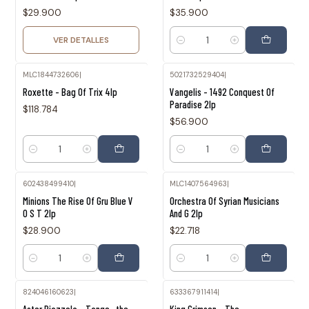
$29.900
$35.900
VER DETALLES
Cantidad
MLC1844732606
|
5021732529404
|
Roxette - Bag Of Trix 4lp
Vangelis - 1492 Conquest Of
Paradise 2lp
$118.784
$56.900
Cantidad
Cantidad
602438499410
|
MLC1407564963
|
Minions The Rise Of Gru Blue V
Orchestra Of Syrian Musicians
O S T 2lp
And G 2lp
$28.900
$22.718
Cantidad
Cantidad
824046160623
|
633367911414
|