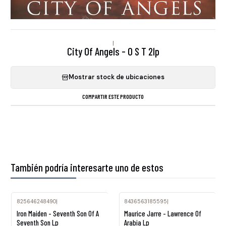
|
City Of Angels - O S T 2lp
Mostrar stock de ubicaciones
COMPARTIR ESTE PRODUCTO
También podría interesarte uno de estos
825646248490
|
8436563185595
|
Agotado
Iron Maiden - Seventh Son Of A
Maurice Jarre - Lawrence Of
Seventh Son Lp
Arabia Lp