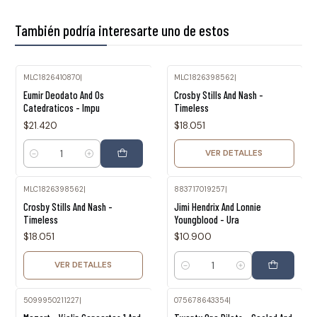
También podría interesarte uno de estos
MLC1826410870
|
MLC1826398562
|
Agotado
Eumir Deodato And Os
Crosby Stills And Nash -
Catedraticos - Impu
Timeless
$21.420
$18.051
VER DETALLES
Cantidad
MLC1826398562
|
883717019257
|
Agotado
Crosby Stills And Nash -
Jimi Hendrix And Lonnie
Timeless
Youngblood - Ura
$18.051
$10.900
VER DETALLES
Cantidad
5099950211227
|
075678643354
|