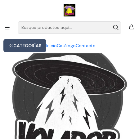
Este es el texto del slide
Leer más
Inicio
Cd System Of A Down Toxicity Nuevo Y Sellado
CATEGORÍAS
Inicio
Catálogo
Contacto