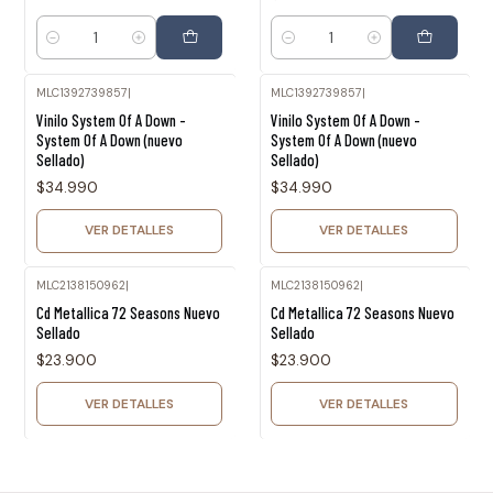
Cantidad
Cantidad
MLC1392739857
|
MLC1392739857
|
Agotado
Agotado
Vinilo System Of A Down -
Vinilo System Of A Down -
System Of A Down (nuevo
System Of A Down (nuevo
Sellado)
Sellado)
$34.990
$34.990
VER DETALLES
VER DETALLES
MLC2138150962
|
MLC2138150962
|
Agotado
Agotado
Cd Metallica 72 Seasons Nuevo
Cd Metallica 72 Seasons Nuevo
Sellado
Sellado
$23.900
$23.900
VER DETALLES
VER DETALLES