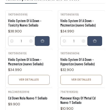
190758655918
|
190758656113
|
Vinilo System Of A Down -
Vinilo System Of A Down -
Toxicity Nuevo Sellado
Mezmerize (nuevo Sellado)
$38.900
$34.990
Cantidad
Cantidad
190758656113
|
190758656014
|
Agotado
Agotado
Vinilo System Of A Down -
Vinilo System Of A Down -
Mezmerize (nuevo Sellado)
Hypnotize (nuevo Sellado)
$34.990
$32.900
VER DETALLES
VER DETALLES
MLC2465923814
|
75678193026
|
Cd Down Nola Nuevo Y Sellado
Manowar Kings Of Metal Cd
Nuevo Y Sellado
$9.900
$10.900