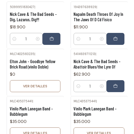
5099951830427
|
194397638929
|
Nick Cave & The Bad Seeds -
Napalm Death Throes Of Joy In
Dig, Lazarus, Dig!!!
The Jaws Of D Cd Físico
$18.900
$11.900
Cantidad
Cantidad
MLC1402583235
|
5414939711213
|
Agotado
Elton John - Goodbye Yellow
Nick Cave & The Bad Seeds -
Brick Road (vinilo Doble)
Abattoir Blues/the Lyre Of
$0
$62.900
VER DETALLES
Cantidad
MLC435375441
|
MLC435375441
|
Agotado
Agotado
Vinilo Mark Lanegan Band -
Vinilo Mark Lanegan Band -
Bubblegum
Bubblegum
$35.000
$35.000
VER DETALLES
VER DETALLES