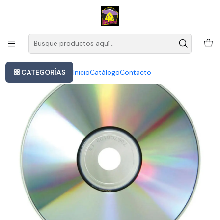
Este es el texto del slide
Leer más
Inicio
Cd Nick Cave & Bad Seeds Your Funeral My Trial Rock Físico
CATEGORÍAS
Inicio
Catálogo
Contacto