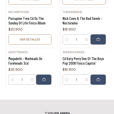
MLC1408791193
|
724354300424
|
Agotado
Porcupine Tree Cd On The
Nick Cave & The Bad Seeds -
Sunday Of Life Físico Álbum
Nocturama
$20.900
$18.900
VER DETALLES
Cantidad
602577033315
|
5099922913920
|
Megadeth - Warheads On
Cd Katy Perry One Of The Boys
Foreheads 3cd
Pop 2008 Físico Capitol
$35.900
$18.900
Cantidad
Cantidad
VOLVER ARRIBA