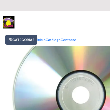
Inicio
Cd Niall Horan - Flicker Y Sellado Obivinilos
CATEGORÍAS
Inicio
Catálogo
Contacto