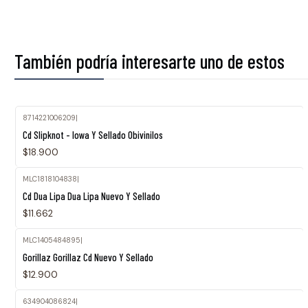
También podría interesarte uno de estos
8714221006209
|
Cd Slipknot - Iowa Y Sellado Obivinilos
$18.900
MLC1818104838
|
Cd Dua Lipa Dua Lipa Nuevo Y Sellado
$11.662
MLC1405484895
|
Agotado
Gorillaz Gorillaz Cd Nuevo Y Sellado
$12.900
634904086824
|