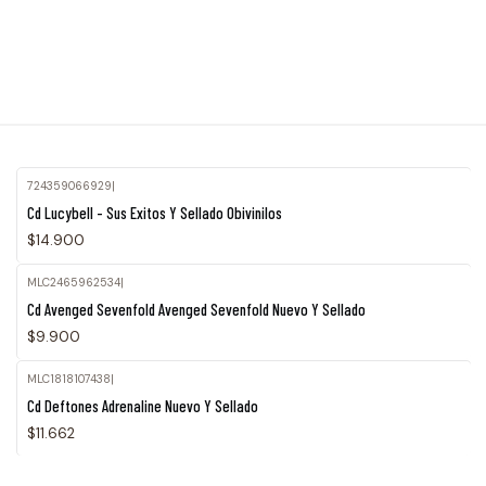
724359066929
|
Cd Lucybell - Sus Exitos Y Sellado Obivinilos
$14.900
MLC2465962534
|
Agotado
Cd Avenged Sevenfold Avenged Sevenfold Nuevo Y Sellado
$9.900
MLC1818107438
|
Cd Deftones Adrenaline Nuevo Y Sellado
$11.662