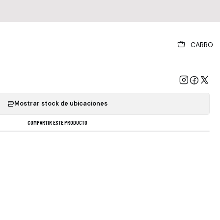
|
CARRO
Horan - Flicker Y Sellado Obivinilos
GREGAR AL CARRO
COMPRAR AHORA
Mostrar stock de ubicaciones
COMPARTIR ESTE PRODUCTO