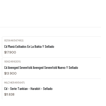
825646567492
|
Cd Maná Exiliados En La Bahía Y Sellado
$17.900
93624992011
|
Agotado
Cd Avenged Sevenfold Avenged Sevenfold Nuevo Y Sellado
$13.900
MLC1405495647
|
Cd - Serie Tankian - Harakiri - Sellado
$11.838