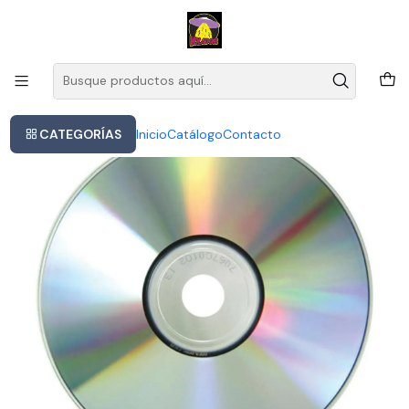
Este es el texto del slide
Leer más
Inicio
Cd Metallica Kill 'em All 1 Unidad
CATEGORÍAS
Inicio
Catálogo
Contacto