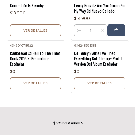
Agotado
Korn - Life Is Peachy
Lenny Kravitz Are You Gonna Go
My Way Cd Nuevo Sellado
$18.900
$14.900
VER DETALLES
Cantidad
634904078522
|
93624853138
|
Agotado
Agotado
Radiohead Cd Hail To The Thief
Cd Teddy Swims I've Tried
Rock 2016 Xl Recordings
Everything But Therapy Part 2
Estándar
Versión Del Álbum Estándar
$0
$0
VER DETALLES
VER DETALLES
VOLVER ARRIBA