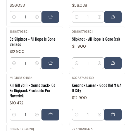
$56.038
$56.038
Cantidad
Cantidad
16861793821
|
016861793821
|
Cd Slipknot - All Hope Is Gone
Slipknot - All Hope Is Gone (cd)
Sellado
$11.900
$12.900
Cantidad
Cantidad
MLC1818104834
|
602537439430
|
Kill Bill Vol 1 - Soundtrack- Cd
Kendrick Lamar - Good Kid M A A
En Digipack Producido Por
D City
Maverick
$12.900
$10.472
Cantidad
Cantidad
886978794628
|
77778698425
|