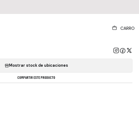
|
CARRO
na Vez Más Alrededor Del Sol - Importado
GREGAR AL CARRO
COMPRAR AHORA
Mostrar stock de ubicaciones
COMPARTIR ESTE PRODUCTO