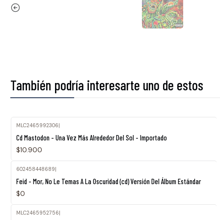
También podría interesarte uno de estos
MLC2465992306
|
Cd Mastodon - Una Vez Más Alrededor Del Sol - Importado
$10.900
602458448689
|
Feid - Mor, No Le Temas A La Oscuridad (cd) Versión Del Álbum Estándar
$0
MLC2465952756
|