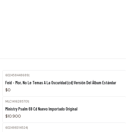
602458448689
|
Feid - Mor, No Le Temas A La Oscuridad (cd) Versión Del Álbum Estándar
$0
MLC1416285701
|
Ministry Psalm 69 Cd Nuevo Importado Original
$10.900
602498314524
|