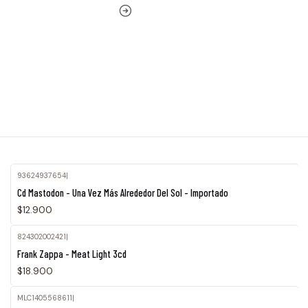
93624937654
|
Cd Mastodon - Una Vez Más Alrededor Del Sol - Importado
$12.900
824302002421
|
Frank Zappa - Meat Light 3cd
$18.900
MLC1405568611
|