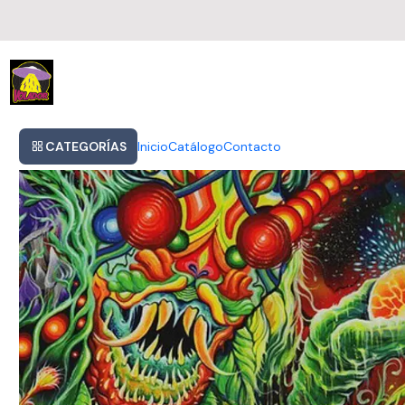
Inicio
Cd Mastodon - Una Vez Más Alrededor Del Sol - Importado
CATEGORÍAS
Inicio
Catálogo
Contacto