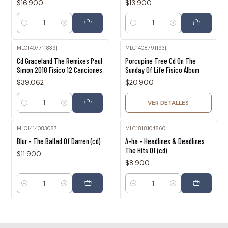
$16.900
$13.900
Cantidad
Cantidad
MLC1407711839
|
MLC1408791193
|
Agotado
Cd Graceland The Remixes Paul
Porcupine Tree Cd On The
Simon 2018 Físico 12 Canciones
Sunday Of Life Físico Álbum
$39.062
$20.900
VER DETALLES
Cantidad
MLC1414083087
|
MLC1818104860
|
Blur - The Ballad Of Darren (cd)
A-ha - Headlines & Deadlines
The Hits Of (cd)
$11.900
$8.900
Cantidad
Cantidad