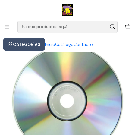
Este es el texto del slide
Leer más
Inicio
Cd Incubus A Crow Left Of The Murder Físico 14 Canciones Argentina
CATEGORÍAS
Inicio
Catálogo
Contacto