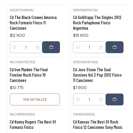
602537349845
|
5099930116726
|
Cd The Black Crowes Amorica
Cd Goldfrapp The Singles 2012
Rock Formato Físico 11
Rock Parlaphone Físico
Canciones
Argentina
$12.900
$18.900
Cantidad
Cantidad
MLC1989732782
|
5053105347926
|
Agotado
Cd Iron Maiden The Final
Cd Joss Stone The Soul
Frontier Rock Físico 10
Sessions Vol 2 Pop 2012 Físico
Canciones
11 Canciones
$10.775
$7.900
VER DETALLES
Cantidad
MLC1408815835
|
74646569023
|
Cd Kenny Rogers The Best Of
Cd Kansas The Best Of Rock
Formato Físico
Físico 12 Canciones Sony Music