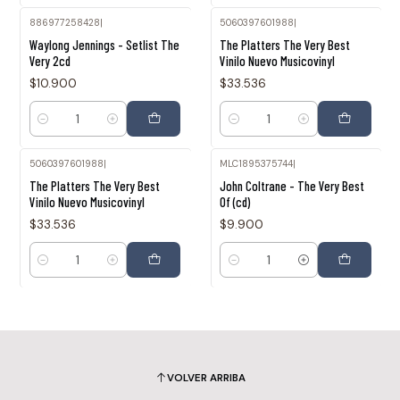
886977258428
|
5060397601988
|
Waylong Jennings - Setlist The
The Platters The Very Best
Very 2cd
Vinilo Nuevo Musicovinyl
$10.900
$33.536
Cantidad
Cantidad
5060397601988
|
MLC1895375744
|
The Platters The Very Best
John Coltrane - The Very Best
Vinilo Nuevo Musicovinyl
Of (cd)
$33.536
$9.900
Cantidad
Cantidad
VOLVER ARRIBA