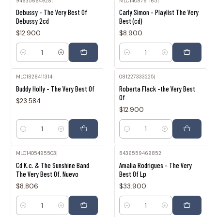
94635664928
|
MLC1408791165
|
Debussy - The Very Best Of
Carly Simon - Playlist The Very
Debussy 2cd
Best (cd)
$12.900
$8.900
Cantidad
Cantidad
MLC1826411314
|
081227333225
|
Buddy Holly - The Very Best Of
Roberta Flack -the Very Best
Of
$23.584
$12.900
Cantidad
Cantidad
MLC1405495503
|
8436559469852
|
Cd K.c. & The Sunshine Band
Amalia Rodrigues - The Very
The Very Best Of. Nuevo
Best Of Lp
$8.806
$33.900
Cantidad
Cantidad