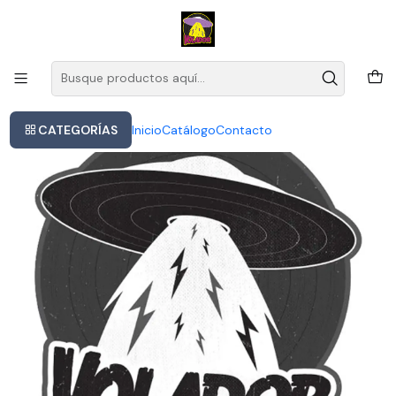
Este es el texto del slide
Leer más
Inicio
Cd Herb Alpert The Very Best
CATEGORÍAS
Inicio
Catálogo
Contacto