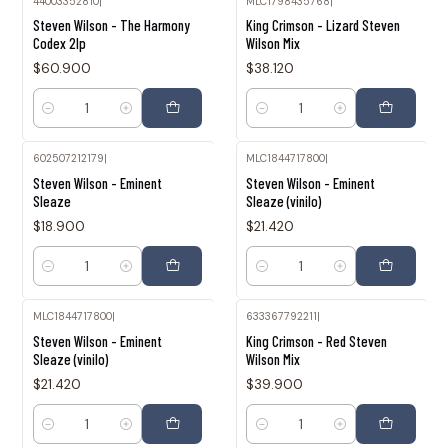
44003352810
|
MLC1798435768
|
Steven Wilson - The Harmony
King Crimson - Lizard Steven
Codex 2lp
Wilson Mix
$60.900
$38.120
Cantidad
Cantidad
602507212179
|
MLC1844717800
|
Steven Wilson - Eminent
Steven Wilson - Eminent
Sleaze
Sleaze (vinilo)
$18.900
$21.420
Cantidad
Cantidad
MLC1844717800
|
633367792211
|
Steven Wilson - Eminent
King Crimson - Red Steven
Sleaze (vinilo)
Wilson Mix
$21.420
$39.900
Cantidad
Cantidad