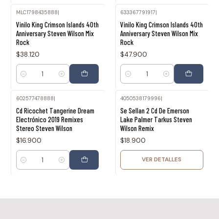
MLC1798435888
|
633367791917
|
Vinilo King Crimson Islands 40th
Vinilo King Crimson Islands 40th
Anniversary Steven Wilson Mix
Anniversary Steven Wilson Mix
Rock
Rock
$38.120
$47.900
Cantidad
Cantidad
602577478888
|
4050538179996
|
Agotado
Cd Ricochet Tangerine Dream
Se Sellan 2 Cd De Emerson
Electrónico 2019 Remixes
Lake Palmer Tarkus Steven
Stereo Steven Wilson
Wilson Remix
$16.900
$18.900
VER DETALLES
Cantidad