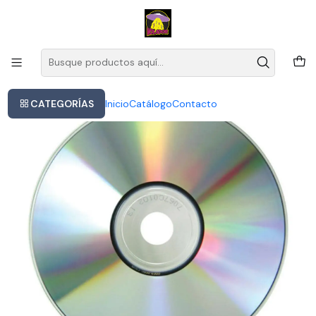
Este es el texto del slide
Leer más
Inicio
Cd Del Códice Harmony De Steven Wilson
CATEGORÍAS
Inicio
Catálogo
Contacto