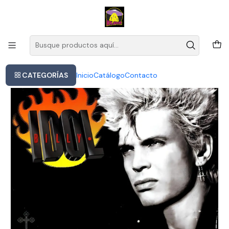
Este es el texto del slide
Leer más
Inicio
Cd Billy Idol / Greatest Hits (2001) Europeo
CATEGORÍAS
Inicio
Catálogo
Contacto