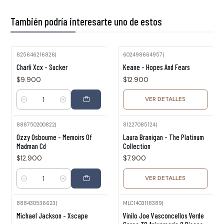
También podría interesarte uno de estos
825646216826
|
602498664957
|
Agotado
Charli Xcx - Sucker
Keane - Hopes And Fears
$9.900
$12.900
VER DETALLES
Cantidad
888750200822
|
81227085124
|
Agotado
Ozzy Osbourne - Memoirs Of
Laura Branigan - The Platinum
Madman Cd
Collection
$12.900
$7.900
VER DETALLES
Cantidad
888430536623
|
MLC1403118389
|
Agotado
Michael Jackson - Xscape
Vinilo Joe Vasconcellos Verde