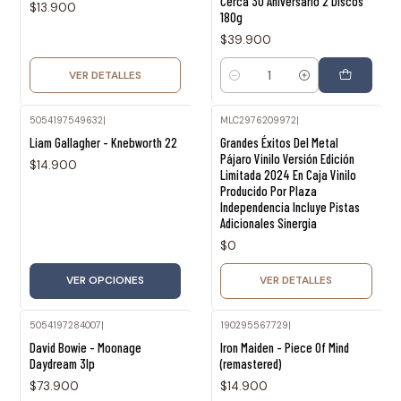
Cerca 30 Aniversario 2 Discos
$13.900
180g
$39.900
VER DETALLES
Cantidad
5054197549632
|
MLC2976209972
|
Agotado
Liam Gallagher - Knebworth 22
Grandes Éxitos Del Metal
Pájaro Vinilo Versión Edición
$14.900
Limitada 2024 En Caja Vinilo
Producido Por Plaza
Independencia Incluye Pistas
Adicionales Sinergia
$0
VER OPCIONES
VER DETALLES
5054197284007
|
190295567729
|
David Bowie - Moonage
Iron Maiden - Piece Of Mind
Daydream 3lp
(remastered)
$73.900
$14.900