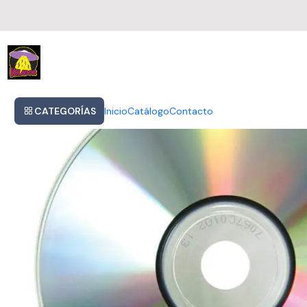
Inicio
Cd Beastie Boys - Ill Communication Nuevo Sellado Obivinilos
CATEGORÍAS
Inicio
Catálogo
Contacto