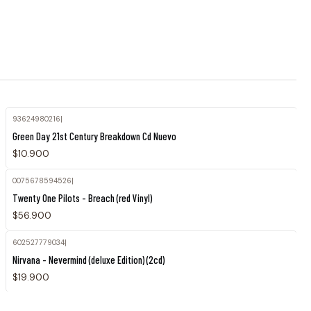
93624980216
|
Green Day 21st Century Breakdown Cd Nuevo
$10.900
0075678594526
|
Agotado
Twenty One Pilots - Breach (red Vinyl)
$56.900
602527779034
|
Agotado
Nirvana - Nevermind (deluxe Edition) (2cd)
$19.900