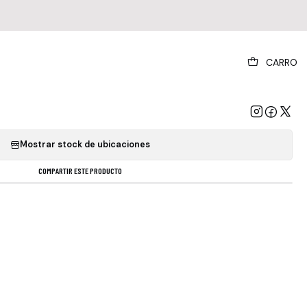
|
CARRO
Ill Communication Nuevo Sellado Obivinilos
GREGAR AL CARRO
COMPRAR AHORA
Mostrar stock de ubicaciones
COMPARTIR ESTE PRODUCTO