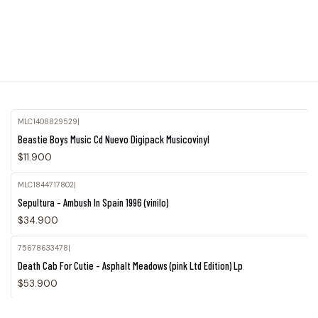
MLC1408829529
|
Agotado
Beastie Boys Music Cd Nuevo Digipack Musicovinyl
$11.900
MLC1844717802
|
Agotado
Sepultura - Ambush In Spain 1996 (vinilo)
$34.900
75678633478
|
Death Cab For Cutie - Asphalt Meadows (pink Ltd Edition) Lp
$53.900