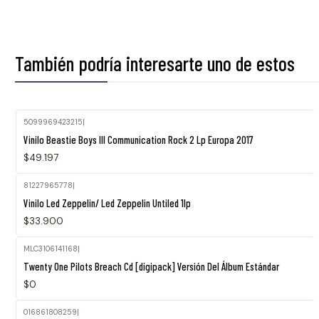
También podría interesarte uno de estos
5099969423215
|
Agotado
Vinilo Beastie Boys Ill Communication Rock 2 Lp Europa 2017
$49.197
81227965778
|
Vinilo Led Zeppelin/ Led Zeppelin Untiled 1lp
$33.900
MLC3106141168
|
Twenty One Pilots Breach Cd [digipack] Versión Del Álbum Estándar
$0
016861808259
|