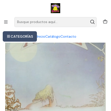
Este es el texto del slide
Leer más
Inicio
Camel - Moonmadness (cd)
CATEGORÍAS
Inicio
Catálogo
Contacto