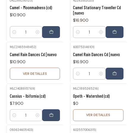
042288293125
|
42282002020
|
Camel - Moonmadness (cd)
Camel Stationary Traveller Cd
[nuevo
$10.900
$16.900
Cantidad
Cantidad
MLC2465949452
|
600753146101
|
Agotado
Camel Rain Dances Cd [nuevo
Camel Rain Dances Cd [nuevo
$10.900
$16.900
VER DETALLES
Cantidad
MLC1408815769
|
MLC1895365216
|
Agotado
Cassius - Ibifornia (cd)
Opeth - Watershed (cd)
$7.900
$0
VER DETALLES
Cantidad
093624605423
|
602557006315
|