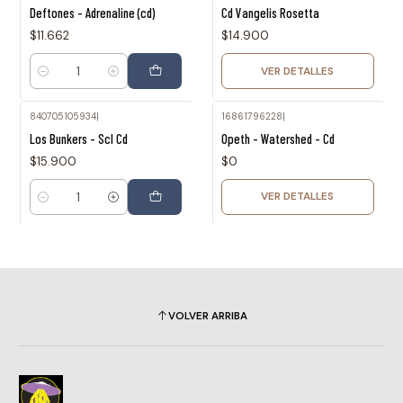
Agotado
Deftones - Adrenaline (cd)
Cd Vangelis Rosetta
$11.662
$14.900
VER DETALLES
Cantidad
840705105934
|
16861796228
|
Agotado
Los Bunkers - Scl Cd
Opeth - Watershed - Cd
$15.900
$0
VER DETALLES
Cantidad
VOLVER ARRIBA