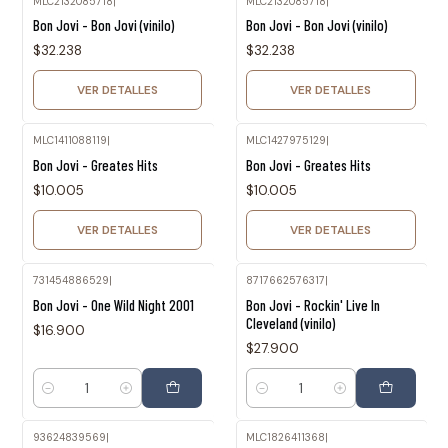
MLC2132085718
|
MLC2132085718
|
Agotado
Agotado
Bon Jovi - Bon Jovi (vinilo)
Bon Jovi - Bon Jovi (vinilo)
$32.238
$32.238
VER DETALLES
VER DETALLES
MLC1411088119
|
MLC1427975129
|
Agotado
Agotado
Bon Jovi - Greates Hits
Bon Jovi - Greates Hits
$10.005
$10.005
VER DETALLES
VER DETALLES
731454886529
|
8717662576317
|
Bon Jovi - One Wild Night 2001
Bon Jovi - Rockin' Live In
Cleveland (vinilo)
$16.900
$27.900
Cantidad
Cantidad
93624839569
|
MLC1826411368
|