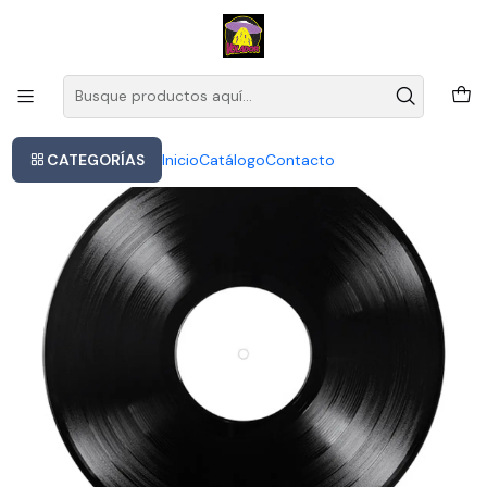
Este es el texto del slide
Leer más
Inicio
Bon Jovi - Forever
CATEGORÍAS
Inicio
Catálogo
Contacto