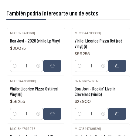
También podría interesarte uno de estos
MLC1826411368
|
MLC1844783088
|
Bon Jovi - 2020 (vinilo Lp Vinyl
Vinilo: Licorice Pizza Ost (red
Vinyl) (i)
$30.075
$56.255
Cantidad
Cantidad
MLC1844783088
|
8717662576317
|
Vinilo: Licorice Pizza Ost (red
Bon Jovi - Rockin' Live In
Vinyl) (i)
Cleveland (vinilo)
$56.255
$27.900
Cantidad
Cantidad
MLC1844795978
|
MLC1844769526
|