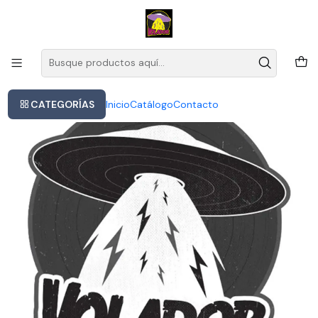
Este es el texto del slide
Leer más
Inicio
Bon Jovi - 2020 (vinilo Lp Vinyl
CATEGORÍAS
Inicio
Catálogo
Contacto