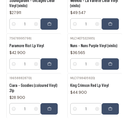
Soundgarden - Uncaged Clear
Weeknd - La Variete Clear Vinyl
Vinyl (vinilo)
(vinilo)
$27.911
$49.547
Cantidad
Cantidad
75678995798
|
MLC1407532985
|
Paramore Riot Lp Vinyl
Nuns - Nuns Purple Vinyl (vinilo)
$42.900
$36.565
Cantidad
Cantidad
196588828713
|
MLC1798435920
|
Ciara - Goodies (coloured Vinyl)
King Crimson Red Lp Vinyl
2lp
$44.900
$28.900
Cantidad
Cantidad