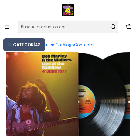
Este es el texto del slide
Leer más
Inicio
Bob Marley - Live At The Rainbow (vinilo Doble)
CATEGORÍAS
Inicio
Catálogo
Contacto