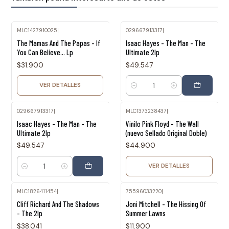
MLC1427910025
|
029667913317
|
Agotado
The Mamas And The Papas - If
Isaac Hayes - The Man - The
You Can Believe... Lp
Ultimate 2lp
$31.900
$49.547
VER DETALLES
Cantidad
029667913317
|
MLC1373238437
|
Agotado
Isaac Hayes - The Man - The
Vinilo Pink Floyd - The Wall
Ultimate 2lp
(nuevo Sellado Original Doble)
$49.547
$44.900
VER DETALLES
Cantidad
MLC1826411454
|
75596033220
|
Cliff Richard And The Shadows
Joni Mitchell - The Hissing Of
- The 2lp
Summer Lawns
$38.041
$11.900