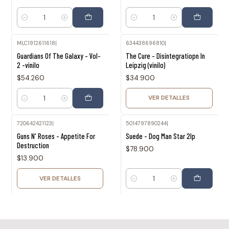
Cantidad
Cantidad
MLC1912611618
|
634438696810
|
Agotado
Guardians Of The Galaxy - Vol-
The Cure - Disintegratiopn In
2 -vinilo
Leipzig (vinilo)
$54.260
$34.900
VER DETALLES
Cantidad
720642421123
|
5014797890244
|
Agotado
Guns N' Roses - Appetite For
Suede - Dog Man Star 2lp
Destruction
$78.900
$13.900
VER DETALLES
Cantidad