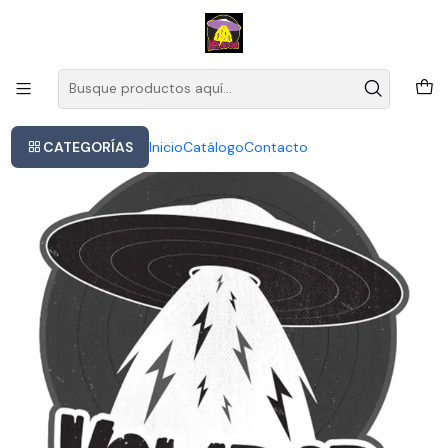
Este es el texto del slide
Leer más
Inicio
Bluray Ac/dc En Vivo En Donington 2007 Rock Físico Sony 18
Canciones Estándar
CATEGORÍAS
Inicio
Catálogo
Contacto