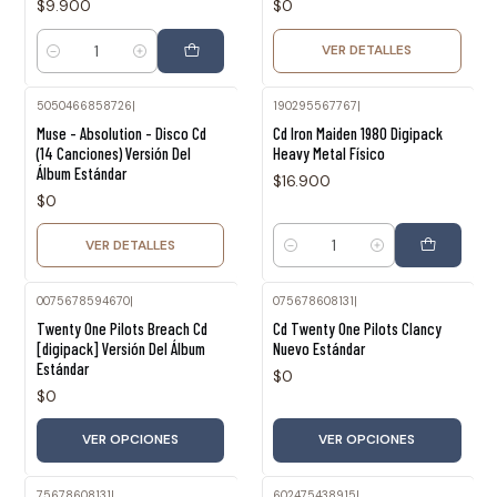
$9.900
$0
VER DETALLES
Cantidad
5050466858726
|
190295567767
|
Agotado
Muse - Absolution - Disco Cd
Cd Iron Maiden 1980 Digipack
(14 Canciones) Versión Del
Heavy Metal Físico
Álbum Estándar
$16.900
$0
VER DETALLES
Cantidad
0075678594670
|
075678608131
|
Twenty One Pilots Breach Cd
Cd Twenty One Pilots Clancy
[digipack] Versión Del Álbum
Nuevo Estándar
Estándar
$0
$0
VER OPCIONES
VER OPCIONES
75678608131
|
602475438915
|