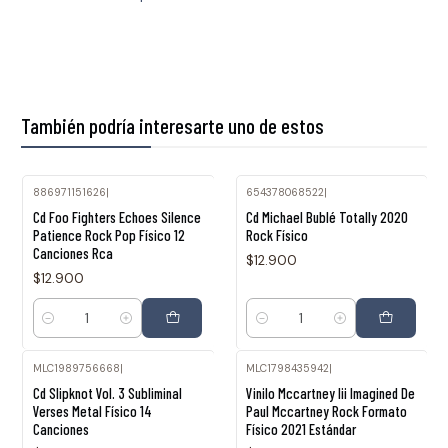
También podría interesarte uno de estos
886971151626
|
654378068522
|
Cd Foo Fighters Echoes Silence
Cd Michael Bublé Totally 2020
Patience Rock Pop Físico 12
Rock Físico
Canciones Rca
$12.900
$12.900
Cantidad
Cantidad
MLC1989756668
|
MLC1798435942
|
Agotado
Cd Slipknot Vol. 3 Subliminal
Vinilo Mccartney Iii Imagined De
Verses Metal Físico 14
Paul Mccartney Rock Formato
Canciones
Físico 2021 Estándar