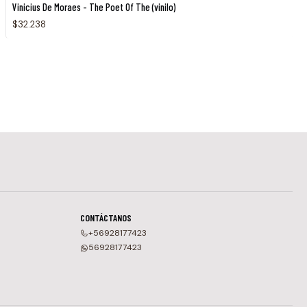
Vinicius De Moraes - The Poet Of The (vinilo)
$32.238
CONTÁCTANOS
+56928177423
56928177423