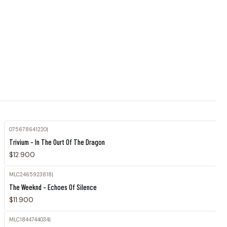
075678641220
|
Trivium - In The Ourt Of The Dragon
$12.900
MLC2465923818
|
The Weeknd - Echoes Of Silence
$11.900
MLC1844744034
|