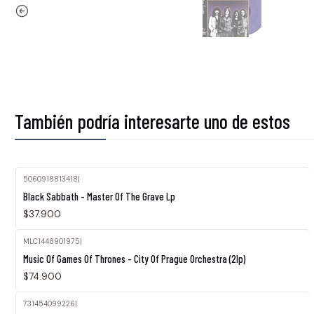
También podría interesarte uno de estos
5060918813418
|
Black Sabbath - Master Of The Grave Lp
$37.900
MLC1448901975
|
Agotado
Music Of Games Of Thrones - City Of Prague Orchestra (2lp)
$74.900
731454099226
|