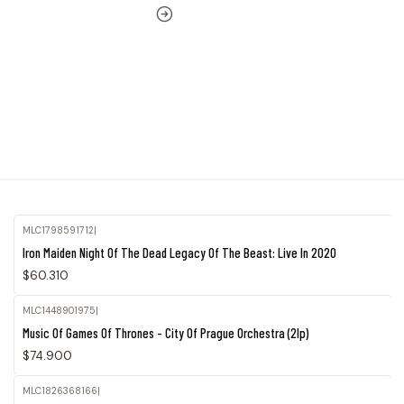
MLC1798591712
|
Iron Maiden Night Of The Dead Legacy Of The Beast: Live In 2020
$60.310
MLC1448901975
|
Agotado
Music Of Games Of Thrones - City Of Prague Orchestra (2lp)
$74.900
MLC1826368166
|