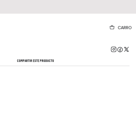
|
CARRO
Sabbath - Masters Of The Grave
Mostrar stock de ubicaciones
COMPARTIR ESTE PRODUCTO