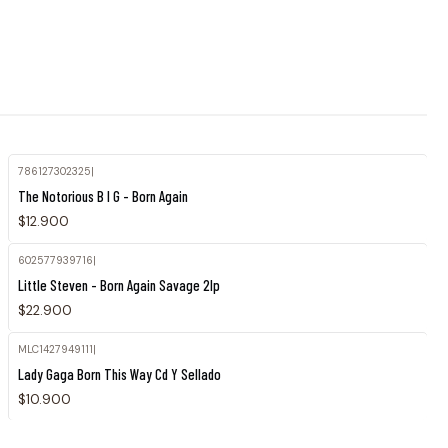
786127302325
|
The Notorious B I G - Born Again
$12.900
602577939716
|
Little Steven - Born Again Savage 2lp
$22.900
MLC1427949111
|
Agotado
Lady Gaga Born This Way Cd Y Sellado
$10.900