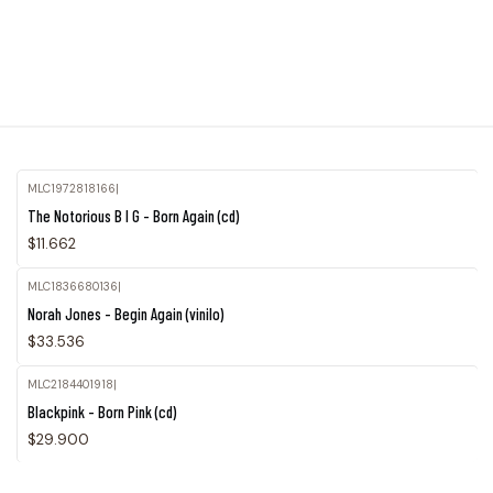
MLC1972818166
|
The Notorious B I G - Born Again (cd)
$11.662
MLC1836680136
|
Norah Jones - Begin Again (vinilo)
$33.536
MLC2184401918
|
Blackpink - Born Pink (cd)
$29.900