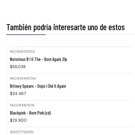
También podría interesarte uno de estos
MLC1836297012
|
Notorious B I G The - Born Again 2lp
$56.038
MLC1826448704
|
Agotado
Britney Spears - Oops I Did It Again
$34.467
MLC2184401918
|
Blackpink - Born Pink (cd)
$29.900
602527718385
|