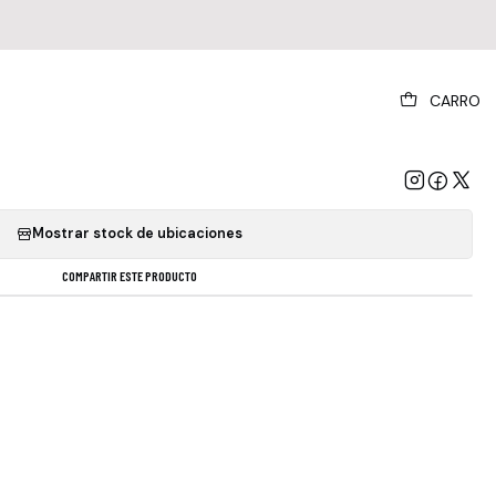
|
CARRO
lack Sabbath - Born Again
GREGAR AL CARRO
COMPRAR AHORA
Mostrar stock de ubicaciones
COMPARTIR ESTE PRODUCTO