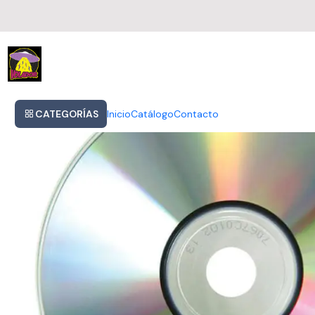
Inicio
Black Sabbath - Born Again
CATEGORÍAS
Inicio
Catálogo
Contacto